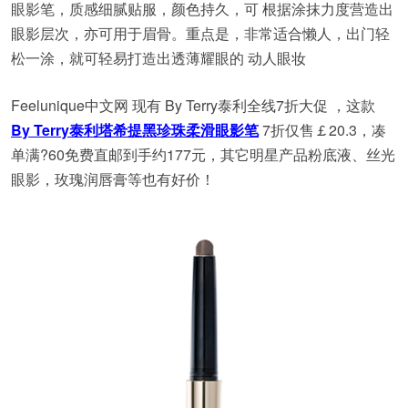
眼影笔，质感细腻贴服，颜色持久，可 根据涂抹力度营造出
眼影层次，亦可用于眉骨。重点是，非常适合懒人，出门轻
松一涂，就可轻易打造出透薄耀眼的 动人眼妆
Feelunique中文网 现有 By Terry泰利全线7折大促 ，这款
By Terry泰利塔希提黑珍珠柔滑眼影笔
7折仅售￡20.3，凑
单满?60免费直邮到手约177元，其它明星产品粉底液、丝光
眼影，玫瑰润唇膏等也有好价！