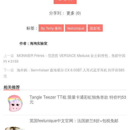
分享到：
更多
(
0
)
标签：
By Terry 泰利
feelunique
眼影笔
作者：
海淘实验室
上一篇
MONNIER Frères：范思哲 VERSACE Medusa 女士斜挎包，免邮中国
约￥3155
下一篇
海外购：Sennheiser 森海塞尔 CX 6.00BT 入耳式蓝牙耳机 到手价585
元
相关推荐
Tangle Teezer TT梳 限量卡通彩虹独角兽款 特价约53
元
英国feelunique中文官网：法国娇兰8折+包税免邮