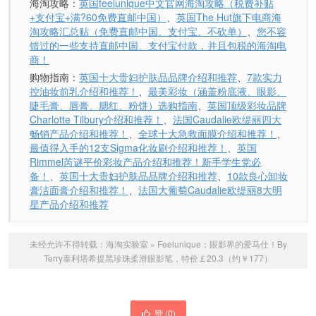
海淘攻略：
英国feelunique中文官网海淘攻略（税费补贴
+支付宝+满?60免费直邮中国）
、
英国The Hut旗下电商海
淘攻略汇总贴（免费直邮中国、支付宝、不砍单）
、
您不容
错过的一些支持直邮中国、支付宝付款，并且包税的海淘电
商！
购物指南：
英国十大贵妇护肤品品牌介绍和推荐
、
7款实力
控油妆前乳介绍和推荐！
、
最美彩妆（涵盖粉底液、眼影、
睫毛膏、唇膏、腮红、粉饼）选购指南
、
英国顶级彩妆品牌
Charlotte Tilbury介绍和推荐！
、
法国Caudalie欧缇丽四大
畅销产品介绍和推荐！
、
全球十大急救面膜介绍和推荐！
、
最值得入手的12支Sigma化妆刷介绍和推荐！
、
英国
Rimmel芮谜平价彩妆产品介绍和推荐！新手学生党必
备！
、
英国十大贵妇护肤品品牌介绍和推荐
、
10款良心卸妆
膏洁面膏介绍和推荐！
、
法国大葡萄Caudalie欧缇丽8大明
星产品介绍和推荐
未经允许不得转载：
海淘实验室
»
Feelunique：眼影界的爱马仕！By
Terry泰利塔希提黑珍珠柔滑眼影笔，特价￡20.3（约￥177）
赞 (
0
)