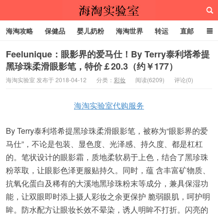
海淘攻略
保健品
婴儿奶粉
海淘世界
转运
直邮
代购服务
Feelunique：眼影界的爱马仕！By Terry泰利塔希提
黑珍珠柔滑眼影笔，特价￡20.3（约￥177）
海淘实验室
海淘实验室 发布于 2018-04-12
分类：
彩妆
阅读(6209)
评论(0)
海淘实验室代购服务
By Terry泰利塔希提黑珍珠柔滑眼影笔，被称为“眼影界的爱
马仕”，不论是包装、显色度、光泽感、持久度、都是杠杠
的。笔状设计的眼影霜，质地柔软易于上色，结合了黑珍珠
粉萃取，让眼影色泽更服贴持久。同时，蕴 含丰富矿物质、
抗氧化蛋白及稀有的大溪地黑珍珠粉末等成分，兼具保湿功
能，让双眼即时添上摄人彩妆之余更保护 脆弱眼肌，呵护明
眸。防水配方让眼妆长效不晕染，诱人明眸不打折。闪亮的