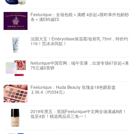
Feelunique：全场包税＋满赠 4折起+限时单件包邮秒
杀＋满£85减£5
法国大宝！Embryolisse保湿霜/妆前乳 75ml，特价约
116！范冰冰同款！
feelunique中国官网：端午安康，出游专场67折起+满
75立减6英镑
Feelunique：Huda Beauty 玫瑰金18色眼影盘
￡36.4（约334元）
2019年黑五：英国Feelunique中文网全场满减8磅！
低至4折！精选商品买三免一！