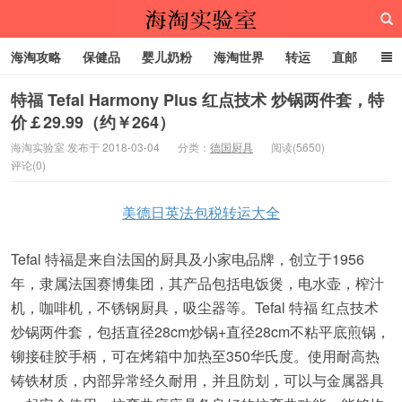
海淘攻略
保健品
婴儿奶粉
海淘世界
转运
直邮
代购服务
特福 Tefal Harmony Plus 红点技术 炒锅两件套，特
价￡29.99（约￥264）
海淘实验室
海淘实验室 发布于 2018-03-04
分类：
德国厨具
阅读(5650)
评论(0)
美德日英法包税转运大全
Tefal 特福是来自法国的厨具及小家电品牌，创立于1956
年，隶属法国赛博集团，其产品包括电饭煲，电水壶，榨汁
机，咖啡机，不锈钢厨具，吸尘器等。Tefal 特福 红点技术
炒锅两件套，包括直径28cm炒锅+直径28cm不粘平底煎锅，
铆接硅胶手柄，可在烤箱中加热至350华氏度。使用耐高热
铸铁材质，内部异常经久耐用，并且防划，可以与金属器具