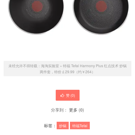
未经允许不得转载：
海淘实验室
»
特福 Tefal Harmony Plus 红点技术 炒锅
两件套，特价￡29.99（约￥264）
赞 (
0
)
分享到：
更多
(
0
)
标签：
炒锅
特福Tefal