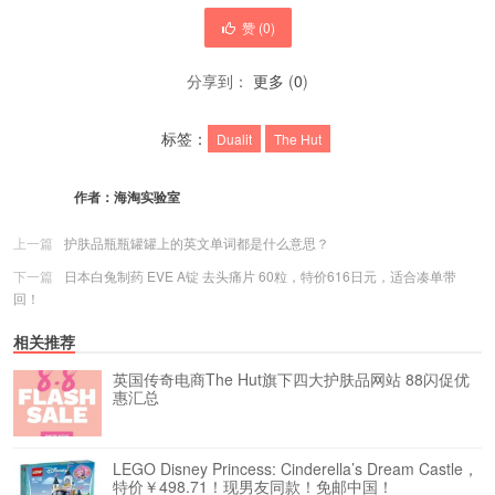
赞 (
0
)
分享到：
更多
(
0
)
标签：
Dualit
The Hut
作者：
海淘实验室
上一篇
护肤品瓶瓶罐罐上的英文单词都是什么意思？
下一篇
日本白兔制药 EVE A锭 去头痛片 60粒，特价616日元，适合凑单带
回！
相关推荐
英国传奇电商The Hut旗下四大护肤品网站 88闪促优
惠汇总
LEGO Disney Princess: Cinderella’s Dream Castle，
特价￥498.71！现男友同款！免邮中国！