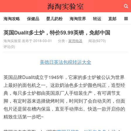
海淘攻略
保健品
婴儿奶粉
海淘世界
转运
直邮
代购服务
英国Dualit多士炉，特价59.99英镑，免邮中国
海淘实验室 发布于 2018-03-01
分类：
家用电器
阅读(9270)
评论(0)
海淘实验室
美德日英法包税转运大全
英国品牌Dualit成立于1945年，它家的多士炉被公认为世界
上最好的面包机之一。这款奶油色多士炉颜色纯正，造型经
典，每只多士炉都由英国原厂人手组装生产，有可调节支
脚，有定时器来选择烧烤时间，时间到了会自动关闭，但面
包片还是留在槽内保温，直至手动弹出。快选一款开启你的
精致生活第一步吧~