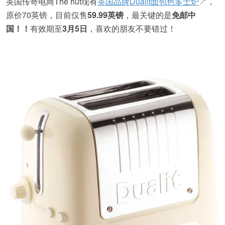
英国传奇电商The hut现有
英国品牌Dualit面包色多士炉
↗，
原价70英镑，目前仅售
59.99英镑
，最关键的是
免邮中
国！！
有效期至
3月5日
，喜欢的朋友不要错过！