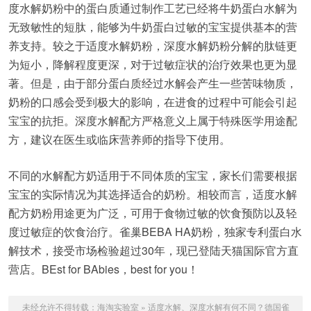
度水解奶粉中的蛋白质通过制作工艺已经将牛奶蛋白水解为
无致敏性的短肽，能够为牛奶蛋白过敏的宝宝提供基本的营
养支持。较之于适度水解奶粉，深度水解奶粉分解的肽链更
为短小，降解程度更深，对于过敏症状的治疗效果也更为显
著。但是，由于部分蛋白质经过水解会产生一些苦味物质，
奶粉的口感会受到极大的影响，在进食的过程中可能会引起
宝宝的抗拒。深度水解配方严格意义上属于特殊医学用途配
方，建议在医生或临床营养师的指导下使用。
不同的水解配方奶适用于不同体质的宝宝，家长们需要根据
宝宝的实际情况为其选择适合的奶粉。相较而言，适度水解
配方奶粉用途更为广泛，可用于食物过敏的饮食预防以及轻
度过敏症的饮食治疗。雀巢BEBA HA奶粉，独家专利蛋白水
解技术，接受市场检验超过30年，现已登陆天猫国际官方直
营店。BEst for BAbies，best for you！
未经允许不得转载：
海淘实验室
»
适度水解、深度水解有何不同？德国雀