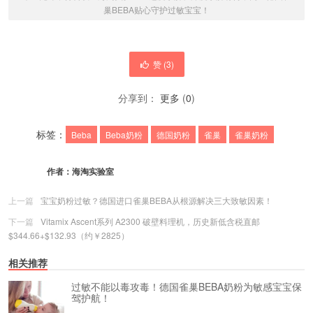
巢BEBA贴心守护过敏宝宝！
赞 (
3
)
分享到：
更多
(
0
)
标签：
Beba
Beba奶粉
德国奶粉
雀巢
雀巢奶粉
作者：
海淘实验室
上一篇
宝宝奶粉过敏？德国进口雀巢BEBA从根源解决三大致敏因素！
下一篇
Vitamix Ascent系列 A2300 破壁料理机，历史新低含税直邮
$344.66+$132.93（约￥2825）
相关推荐
过敏不能以毒攻毒！德国雀巢BEBA奶粉为敏感宝宝保
驾护航！