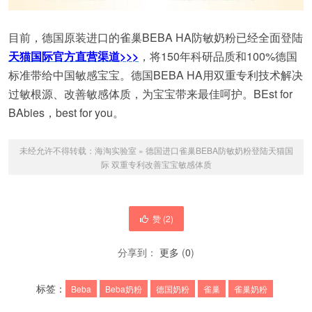
目前，德国原装进口的雀巢BEBA HA防敏奶粉已经全面登陆
天猫国际官方直营渠道>>>
，将150年科研品质和100%德国
标准带给中国敏感宝宝。德国BEBA HA用双重专利技术解决
过敏根源、改善敏感体质，为宝宝带来最佳呵护。BEst for
BAbies，best for you。
未经允许不得转载：
海淘实验室
»
德国进口雀巢BEBA防敏奶粉登陆天猫国
际 双重专利改善宝宝敏感体质
赞 (
2
)
分享到：
更多
(
0
)
标签：
Beba
Beba奶粉
德国奶粉
雀巢
雀巢奶粉