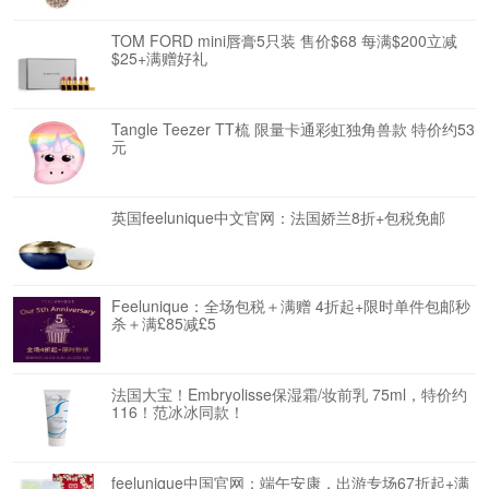
TOM FORD mini唇膏5只装 售价$68 每满$200立减
$25+满赠好礼
Tangle Teezer TT梳 限量卡通彩虹独角兽款 特价约53
元
英国feelunique中文官网：法国娇兰8折+包税免邮
Feelunique：全场包税＋满赠 4折起+限时单件包邮秒
杀＋满£85减£5
法国大宝！Embryolisse保湿霜/妆前乳 75ml，特价约
116！范冰冰同款！
feelunique中国官网：端午安康，出游专场67折起+满