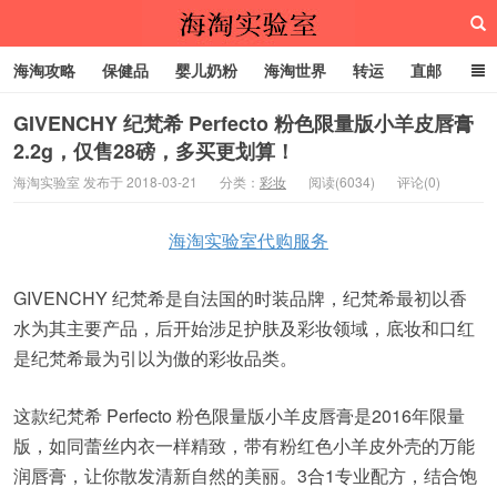
海淘攻略
保健品
婴儿奶粉
海淘世界
转运
直邮
代购服务
GIVENCHY 纪梵希 Perfecto 粉色限量版小羊皮唇膏
2.2g，仅售28磅，多买更划算！
海淘实验室
海淘实验室 发布于 2018-03-21
分类：
彩妆
阅读(6034)
评论(0)
海淘实验室代购服务
GIVENCHY 纪梵希是自法国的时装品牌，纪梵希最初以香
水为其主要产品，后开始涉足护肤及彩妆领域，底妆和口红
是纪梵希最为引以为傲的彩妆品类。
这款纪梵希 Perfecto 粉色限量版小羊皮唇膏是2016年限量
版，如同蕾丝内衣一样精致，带有粉红色小羊皮外壳的万能
润唇膏，让你散发清新自然的美丽。3合1专业配方，结合饱