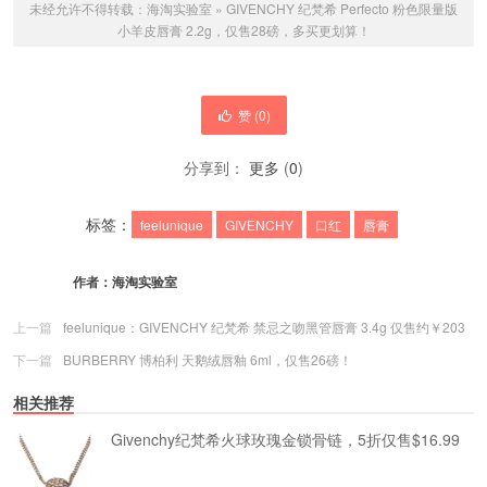
未经允许不得转载：
海淘实验室
»
GIVENCHY 纪梵希 Perfecto 粉色限量版
小羊皮唇膏 2.2g，仅售28磅，多买更划算！
赞 (
0
)
分享到：
更多
(
0
)
标签：
feelunique
GIVENCHY
口红
唇膏
作者：
海淘实验室
上一篇
feelunique：GIVENCHY 纪梵希 禁忌之吻黑管唇膏 3.4g 仅售约￥203
下一篇
BURBERRY 博柏利 天鹅绒唇釉 6ml，仅售26磅！
相关推荐
Givenchy纪梵希火球玫瑰金锁骨链，5折仅售$16.99