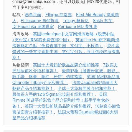
china@feelunique.com，还可以领取无门槛?20优惠码，相
当于变相包税哟。
猛戳：
凑单页面
、
Filorga 菲洛嘉
、
First Aid Beauty 急救美
人
、
Philosophy 自然哲理
、
Trilogy 趣乐活
、
Sukin 苏芊
、
Dr.Hauschka 德国世家
、
Perricone MD 裴礼康
海淘攻略：
英国feelunique中文官网海淘攻略（税费补贴
+支付宝+满60磅免费直邮中国）
、
英国The Hut旗下电商海
淘攻略汇总贴（免费直邮中国、支付宝、不砍单）
、
您不容
错过的一些支持直邮中国、支付宝付款，并且包税的海淘电
商！
购物指南：
英国十大贵妇护肤品品牌介绍和推荐
、
7款实力
控油妆前乳介绍和推荐！
、
最美彩妆（涵盖粉底液、眼影、
睫毛膏、唇膏、腮红、粉饼）选购指南
、
英国顶级彩妆品牌
Charlotte Tilbury介绍和推荐！
、
法国Caudalie欧缇丽四大
畅销产品介绍和推荐！
、
全球十大急救面膜介绍和推荐！
、
最值得入手的12支Sigma化妆刷介绍和推荐！
、
英国
Rimmel芮谜平价彩妆产品介绍和推荐！新手学生党必
备！
、
英国十大贵妇护肤品品牌介绍和推荐
、
10款良心卸妆
膏洁面膏介绍和推荐！
、
法国大葡萄Caudalie欧缇丽8大明
星产品介绍和推荐