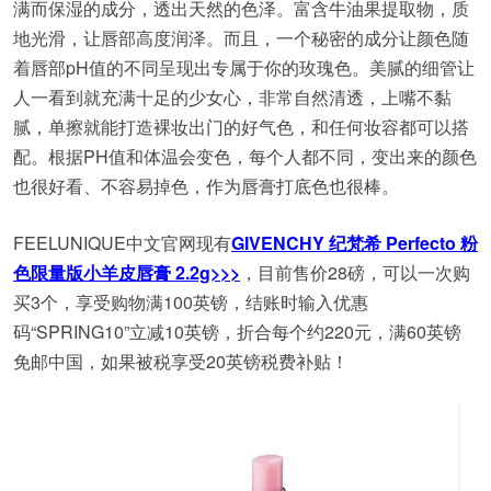
满而保湿的成分，透出天然的色泽。富含牛油果提取物，质
地光滑，让唇部高度润泽。而且，一个秘密的成分让颜色随
着唇部pH值的不同呈现出专属于你的玫瑰色。美腻的细管让
人一看到就充满十足的少女心，非常自然清透，上嘴不黏
腻，单擦就能打造裸妆出门的好气色，和任何妆容都可以搭
配。根据PH值和体温会变色，每个人都不同，变出来的颜色
也很好看、不容易掉色，作为唇膏打底色也很棒。
FEELUNIQUE中文官网现有
GIVENCHY 纪梵希 Perfecto 粉
色限量版小羊皮唇膏 2.2g>>>
，目前售价28磅，可以一次购
买3个，享受购物满100英镑，结账时输入优惠
码“SPRING10”立减10英镑，折合每个约220元，满60英镑
免邮中国，如果被税享受20英镑税费补贴！