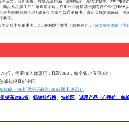
盖保健品，洗护美容，母婴儿童用品，运动健身，宠物保健等。iHerb的经
。商品从品牌生产厂家直接采购，在加州和肯塔基州拥有两个经过GMP
批次都同时面向全球150多个国家的普通消费者。真正实现货源保证、仓
球共享。
满40美金顺丰免邮中国，7天左右即可收货！教程在此：
iHerb海淘攻略（满
75折，需要输入优惠码：RZK388，每个账户仅限3次！
元包邮包税直邮中国！
b海淘攻略（95折优惠码RZK388+顺丰速运）
促销高达85折
、
畅销排行榜
、
特价区
、
试用产品（心跳价、每单