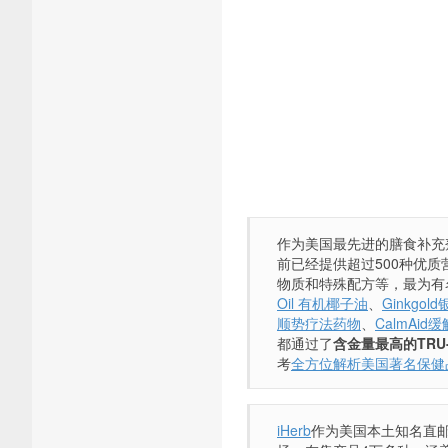
作为美国最先进的膳食补充剂生产
前已经提供超过500种优
物质和特殊配方等，最为有
Oil 有机椰子油
、
Ginkgo
顺势疗法药物
、
CalmAi
都通过了
含金量最高的TRU
考
全方位解析美国著名保健品品牌
iHerb
作为美国本土知名直邮