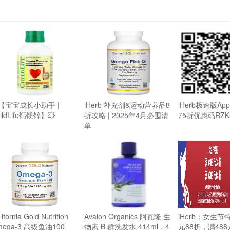
【宝宝成长小助手 |
iHerb 补充剂&运动营养品8
iHerb极速版A
ildLife钙镁锌】💥
折攻略 | 2025年4月必囤清
75折优惠码RZK
单
ifornia Gold Nutrition
Avalon Organics 阿瓦隆 生
iHerb：女生节
mega-3 高级鱼油100
物素 B 群洗发水 414ml，4
元88折，满488