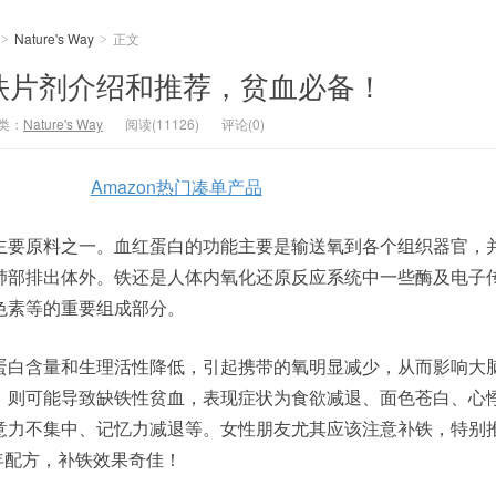
Nature's Way
正文
>
>
ay 补铁片剂介绍和推荐，贫血必备！
类：
Nature's Way
阅读(11126)
评论(0)
Amazon热门凑单产品
主要原料之一。血红蛋白的功能主要是输送氧到各个组织器官，
肺部排出体外。铁还是人体内氧化还原反应系统中一些酶及电子
色素等的重要组成部分。
蛋白含量和生理活性降低，引起携带的氧明显减少，从而影响大
，则可能导致缺铁性贫血，表现症状为食欲减退、面色苍白、心
意力不集中、记忆力减退等。女性朋友尤其应该注意补铁，特别
年配方，补铁效果奇佳！