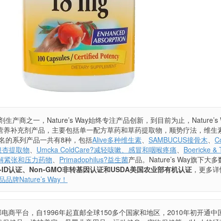
商之一，Nature’s Way始终专注产品创新，到目前为止，Nature’s 
质营养补充剂产品，主要包括单一配方草药和草药提取物，顺势疗法，维生
名的系列产品一共有8种，包括
Alive多种维生素
、
SAMBUCUS接骨木
、
C
ld银杏提取物
、
Umcka ColdCare?减轻咳嗽、感冒和咽喉疼痛
、
Boericke & 
d缓解紧张和压力药物
、
Primadophilus?益生菌
产品。Nature’s Way旗下大
-ID认证、Non-GMO非转基因认证和USDA美国农业部有机认证
，更多详
Nature’s Way！
电商平台，自1996年起直邮全球150多个国家和地区，2010年初开通中