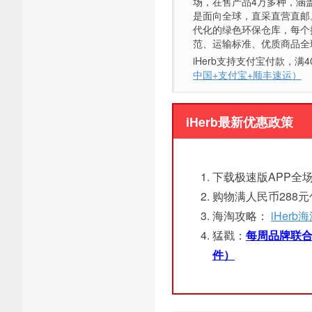
场，在售产品4万多种，涵
是面向全球，直采直营直邮
代化的绿色环保仓库，每个
范、运输标准、优质商品全
iHerb支持支付宝付款，
中国+支付宝+顺丰速运）
iHerb最新优惠政策
下载极速版APP全场
购物满人民币288
海淘攻略：
iHer
猛戳：
每周品牌联合
件）