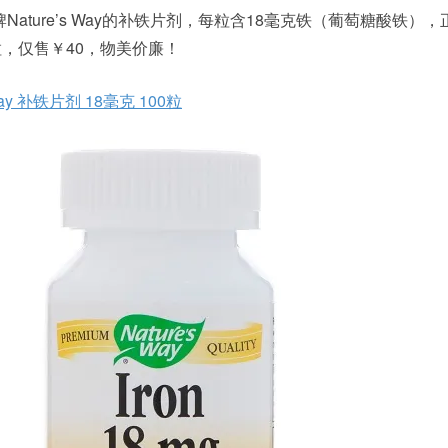
ature’s Way的补铁片剂，每粒含18毫克铁（葡萄糖酸铁）
粒，仅售￥40，物美价廉！
 Way 补铁片剂 18毫克 100粒