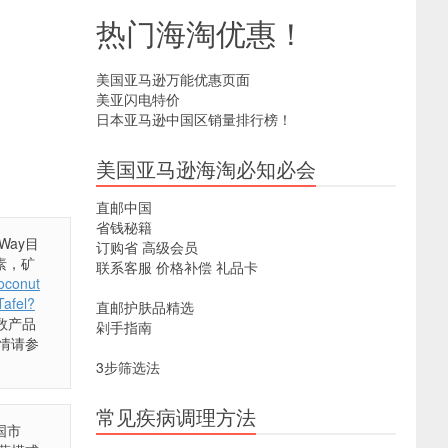
热门海淘优惠！
美国亚马逊万能优惠页面
美亚闪电特价
日本亚马逊中国区销量排行榜！
美国亚马逊海淘必知必会
直邮中国
省钱秘籍
Way目
订购省
高级会员
素，矿
联系客服
价格补偿
礼品卡
oconut
Tafel?
直邮护肤品精选
多数产品
剁手指南
情请参
3步筛选法
常见疾病调理方法
国市