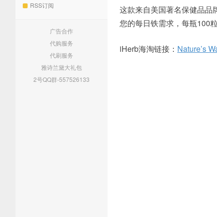
RSS订阅
这款来自美国著名保健品品牌N
您的每日铁需求，每瓶100
广告合作
代购服务
iHerb海淘链接：
Nature’s
代刷服务
雅诗兰黛大礼包
2号QQ群-557526133