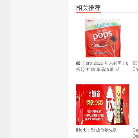
相关推荐
🛍️ iHerb 2025 年末必囤！8

折起“神仙”单品清单 🛒
Ch
iHerb：51放价抢先购
Cal
O