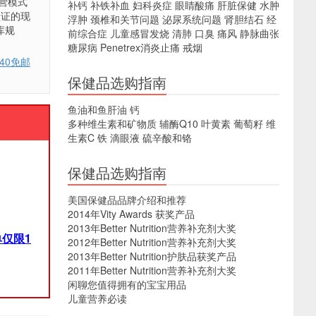
营模式
补钙
补铁补血
妇科炎症
眼睛酸痛
肝脏保健
水肿
认证的现
浮肿
颈椎和关节问题
泌尿系统问题
肾胆结石
经
库规
前综合症
儿童感冒发烧
清肺
口臭
痛风
静脉曲张
糖尿病
Penetrex消炎止痛
戒烟
$40免邮
保健品选购指南
鱼油和鱼肝油
钙
多种维生素和矿物质
辅酶Q10
叶黄素
葡萄籽
维
生素C
铁
滴眼液
硫辛酸和铬
保健品选购指南
美国保健品品牌介绍和推荐
2014年Vity Awards 获奖产品
2013年Better Nutrition营养补充剂大奖
仅限1
2012年Better Nutrition营养补充剂大奖
2013年Better Nutrition护肤品获奖产品
2011年Better Nutrition营养补充剂大奖
闲聊您值得拥有的宝宝用品
儿童营养必读