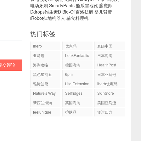
电动牙刷
SmartyPants
熊爪雪地靴
膳魔师
Ddrops维生素D
Bio-Oil百洛祛疤
婴儿背带
iRobot扫地机器人
辅食料理机
热门标签
iherb
优惠码
直邮中国
亚马逊
LookFantastic
日本海淘
提交评论
海淘攻略
德国海淘
HealthPost
黑色星期五
6pm
日本亚马逊
雅诗兰黛
Life Extension
iherb优惠码
Nature's Way
Selfridges
SkinStore
新西兰海淘
英国海淘
美国亚马逊
feelunique
护肤品
转运四方