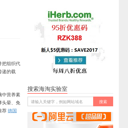
并把组织代
传递的载
搜索海淘实验室
脑中营养素
悸头晕、免
推荐
德国