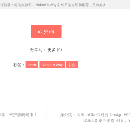
不得转载：
海淘实验室
»
Nature’s Way 补铁片剂介绍和推荐，贫血必备！
赞 (
0
)
分享到：
更多
(
0
)
标签：
iherb
Nature's Way
补血
介绍和推荐，维护肌肉健康！
海外购：法国LaCie 保时捷 Design P92
USB3.0 桌面硬盘 4TB