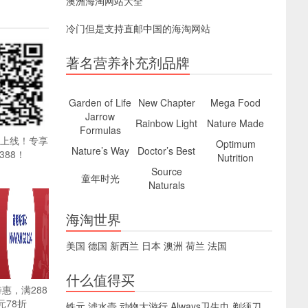
澳洲海淘网站大全
冷门但是支持直邮中国的海淘网站
著名营养补充剂品牌
Garden of Life
New Chapter
Mega Food
Jarrow
Rainbow Light
Nature Made
Formulas
pp上线！专享
Optimum
Nature’s Way
Doctor’s Best
388！
Nutrition
Source
童年时光
Naturals
海淘世界
美国
德国
新西兰
日本
澳洲
荷兰
法国
什么值得买
特惠，满288
元78折
铁元
滤水壶
动物大游行
Always卫生巾
剃须刀