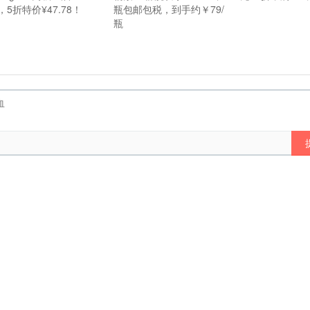
，5折特价¥47.78！
瓶包邮包税，到手约￥79/
瓶