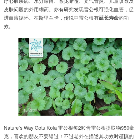
疗心脏疾病、水分滞留、喉咙嘶哑、支气管炎、儿童咳嗽及
皮肤问题的外用糊药。亦有研究发现雷公根可强化血管，促
进血液循环。在斯里兰卡，传说中雷公根有
延长寿命
的功
效。
Nature’s Way Gotu Kola 雷公根每2粒含雷公根提取物950毫
克，喜欢的朋友不要错过！不过老外在描述其功效时谨慎的