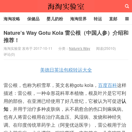
海淘攻略
保健品
婴儿奶粉
海淘世界
转运
直邮
代购服务
Nature’s Way Gotu Kola 雷公根（中国人参）介绍和
推荐！
海淘实验室
海淘实验室 发布于 2017-10-11
分类：
Nature's Way
阅读(25010)
评论(0)
美德日英法包税转运大全
雷公根，也称为积雪草，英文名称gotu kola，
百度百科
这样
描述：雷公根，一种伞形花科草本植物，根及叶片是它可利
用的部份。在亚洲已经使用了好几世纪，它被认为可促进
认
知
，并用于治疗多种皮肤病，从不易愈合的伤口到痳疯病。
也有人将雷公根用在治疗高血压、风湿病、发烧和神经失
调。在印度传统草药学上（阿斐优达医学），雷公根用于治