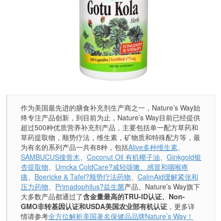
作为美国最先进的膳食补充剂生产商之一，Nature’s Way始
终专注产品创新，到目前为止，Nature’s Way目前已经提供
超过500种优质营养补充剂产品，主要包括单一配方草药和
草药提取物，顺势疗法，维生素，矿物质和特殊配方等，最
为有名的系列产品一共有8种，包括
Alive多种维生素
、
SAMBUCUS接骨木
、
Coconut Oil 有机椰子油
、
Ginkgold银
杏提取物
、
Umcka ColdCare?减轻咳嗽、感冒和咽喉疼
痛
、
Boericke & Tafel?顺势疗法药物
、
CalmAid缓解紧张和
压力药物
、
Primadophilus?益生菌
产品。Nature’s Way旗下
大多数产品都通过了
含金量最高的TRU-ID认证、Non-
GMO非转基因认证和USDA美国农业部有机认证
，更多详
情请参考
全方位解析美国著名保健品品牌Nature’s Way！