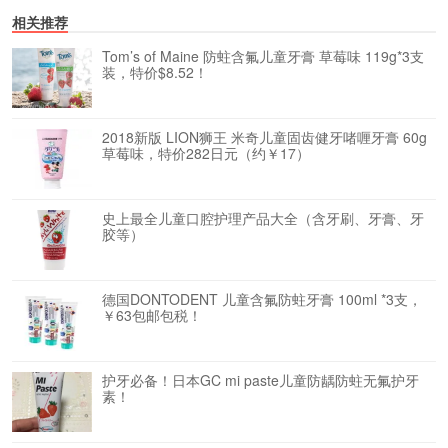
相关推荐
Tom’s of Maine 防蛀含氟儿童牙膏 草莓味 119g*3支
装，特价$8.52！
2018新版 LION狮王 米奇儿童固齿健牙啫喱牙膏 60g
草莓味，特价282日元（约￥17）
史上最全儿童口腔护理产品大全（含牙刷、牙膏、牙
胶等）
德国DONTODENT 儿童含氟防蛀牙膏 100ml *3支，
￥63包邮包税！
护牙必备！日本GC mi paste儿童防龋防蛀无氟护牙
素！