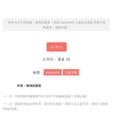
未经允许不得转载：
海淘实验室
»
美国 Aquafresh 儿童站立彩虹牙膏介绍
和推荐！直邮中国！
赞 (
0
)
分享到：
更多
(
0
)
标签：
Aquafresh
儿童牙膏
作者：
海淘实验室
上一篇
THERMOS膳魔师THV-2001不锈钢保温壶！居家必备！
下一篇
德国药房apo周年庆：满199元包邮！满627元立减72元！更有1元秒杀
和9折优惠！