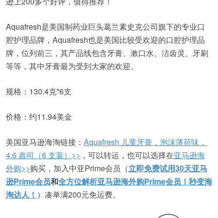
逊上200多个好评，值得推荐！
Aquafresh是美国制药业巨头葛兰素史克公司旗下的专业口
腔护理品牌，Aquafresh也是美国比较受欢迎的口腔护理品
牌，位列前三，其产品线包含牙膏、漱口水、洁齿灵、牙刷
等等，其中牙膏最为受到大家的欢迎。
规格：130.4克*6支
价格：约11.94美金
美国亚马逊海淘链接：
Aquafresh 儿童牙膏，泡沫薄荷味，
4.6 盎司（6 支装）>>
，可以转运，也可以选择在
亚马逊海
外购>>
购买，加入中亚Prime会员（
立即免费试用30天亚马
逊Prime会员
和
全方位解析亚马逊海外购Prime会员！秒变海
淘达人！
）凑单满200元免运费。