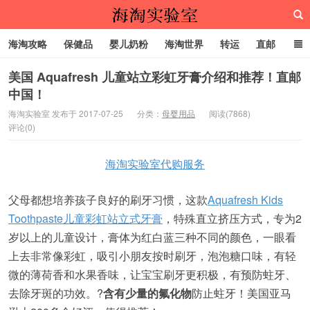
海淘攻略
保健品
婴儿奶粉
海淘世界
转运
直邮
代购服务
美国 Aquafresh 儿童站立彩虹牙膏介绍和推荐！直邮
中国！
海淘实验室
海淘实验室 发布于 2017-07-25
分类：
母婴用品
阅读(7868)
评论(0)
海淘实验室代购服务
父母都想培养孩子良好的刷牙习惯，这款
Aquafresh Kids
Toothpaste儿童彩虹站立式牙膏
，特殊直立挤压方式，专为2
岁以上的儿童设计，膏体为红白蓝三种不同的颜色，一眼看
上去非常像彩虹，吸引小朋友按时刷牙，泡泡糖口味，有轻
微的薄荷香和水果香味，让宝宝刷牙更积极，有预防蛀牙、
去除牙斑的功效。?
含有少量的氟化物
防止蛀牙！美国亚马