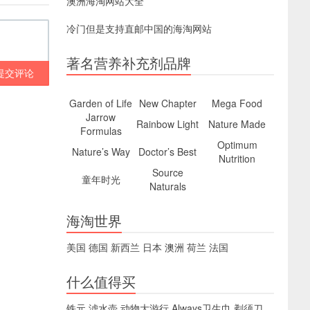
澳洲海淘网站大全
冷门但是支持直邮中国的海淘网站
著名营养补充剂品牌
提交评论
Garden of Life
New Chapter
Mega Food
Jarrow
Rainbow Light
Nature Made
Formulas
Optimum
Nature’s Way
Doctor’s Best
Nutrition
Source
童年时光
Naturals
海淘世界
美国
德国
新西兰
日本
澳洲
荷兰
法国
什么值得买
铁元
滤水壶
动物大游行
Always卫生巾
剃须刀