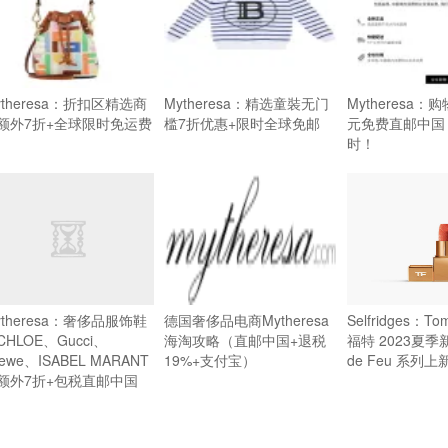
ytheresa：折扣区精选商
Mytheresa：精选童裝无门
Mytheresa：
额外7折+全球限时免运费
槛7折优惠+限时全球免邮
元免费直邮中国
时！
ytheresa：奢侈品服饰鞋
德国奢侈品电商Mytheresa
Selfridges：To
CHLOE、Gucci、
海淘攻略（直邮中国+退税
福特 2023夏季新品
ewe、ISABEL MARANT
19%+支付宝）
de Feu 系列上
额外7折+包税直邮中国