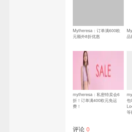
Mytheresa：订单满600欧
M
元额外8折优惠
品
mytheresa：私密特卖会6
m
折！订单满400欧元免运
包
费！
Lo
等
评论
0