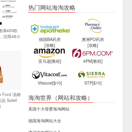
热门网站海淘攻略
购物满400欧
，仅限48小
德国BA药房
澳洲PO药房
[攻略]
[攻略]
亚马逊
[教程]
6PM
[教程]
Vitacost
[$10]
STP
[$10]
m Ford 汤姆
海淘世界（网站和攻略）
 Soleil
新
美国十大母婴海淘网站
德国海淘网站大全