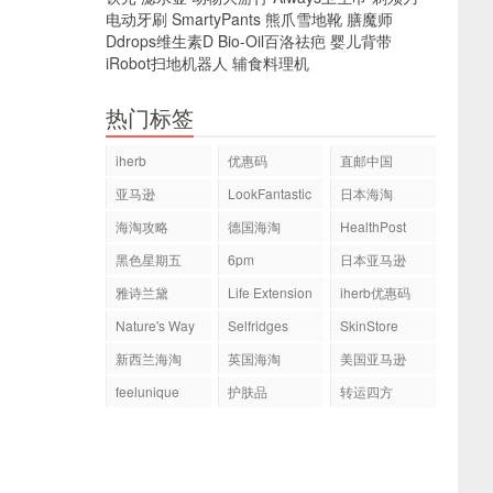
电动牙刷
SmartyPants
熊爪雪地靴
膳魔师
Ddrops维生素D
Bio-Oil百洛祛疤
婴儿背带
iRobot扫地机器人
辅食料理机
热门标签
iherb
优惠码
直邮中国
亚马逊
LookFantastic
日本海淘
海淘攻略
德国海淘
HealthPost
黑色星期五
6pm
日本亚马逊
雅诗兰黛
Life Extension
iherb优惠码
Nature's Way
Selfridges
SkinStore
新西兰海淘
英国海淘
美国亚马逊
feelunique
护肤品
转运四方