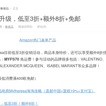
奢侈品
正文
>
大促升级，低至3折+额外8折+免邮
类：
奢侈品
阅读(5550)
评论(0)
Amazon热门凑单产品
resa目前低至3折促销活动，商品本身特价，还可以享受额外8折
码：
MYFS70
免运费！参与活动的品牌很多包括：VALENTINO、D
ALEXANDER MCQUEEN、ISABEL MARANT等众多品牌！
最低消费满400欧免邮）
电商Mytheresa海淘攻略（直邮中国+退税19%+支付宝）
促销区：低至3折！额外8折！