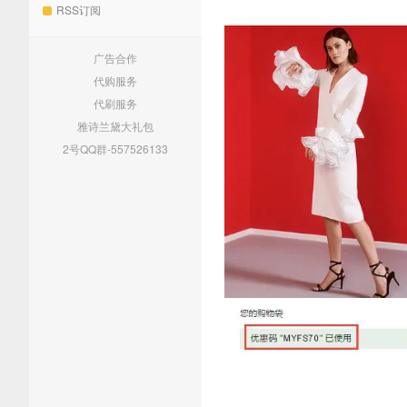
RSS订阅
广告合作
代购服务
代刷服务
雅诗兰黛大礼包
2号QQ群-557526133