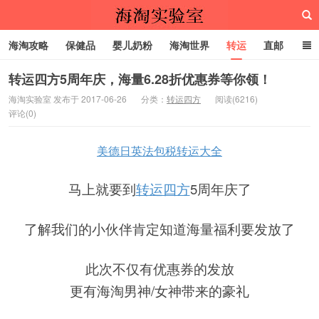
海淘攻略
保健品
婴儿奶粉
海淘世界
转运
直邮
代购服务
转运四方5周年庆，海量6.28折优惠券等你领！
海淘实验室 发布于 2017-06-26
分类：
转运四方
阅读(6216)
评论(0)
海淘实验室
美德日英法包税转运大全
马上就要到
转运四方
5周年庆了
了解我们的小伙伴肯定知道海量福利要发放了
此次不仅有优惠券的发放
更有海淘男神/女神带来的豪礼