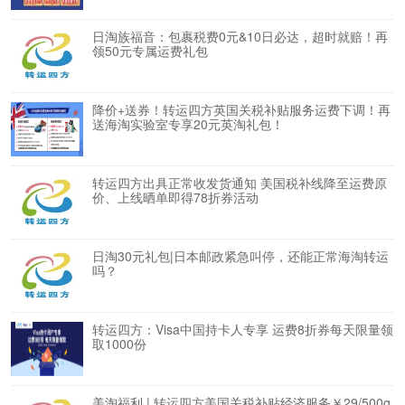
日淘族福音：包裹税费0元&10日必达，超时就赔！再
领50元专属运费礼包
降价+送券！转运四方英国关税补贴服务运费下调！再
送海淘实验室专享20元英淘礼包！
转运四方出具正常收发货通知 美国税补线降至运费原
价、上线晒单即得78折券活动
日淘30元礼包|日本邮政紧急叫停，还能正常海淘转运
吗？
转运四方：Visa中国持卡人专享 运费8折券每天限量领
取1000份
美淘福利 | 转运四方美国关税补贴经济服务￥29/500g