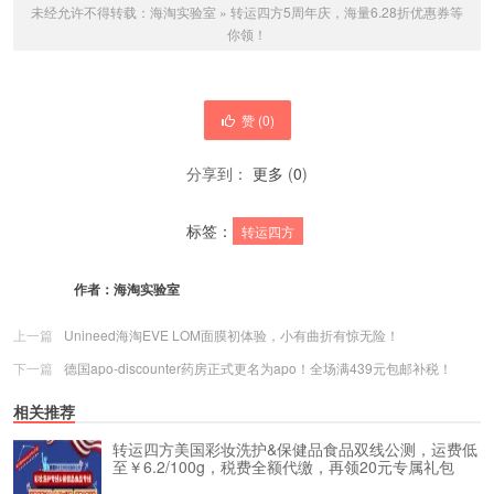
未经允许不得转载：
海淘实验室
»
转运四方5周年庆，海量6.28折优惠券等
你领！
赞 (
0
)
分享到：
更多
(
0
)
标签：
转运四方
作者：
海淘实验室
上一篇
Unineed海淘EVE LOM面膜初体验，小有曲折有惊无险！
下一篇
德国apo-discounter药房正式更名为apo！全场满439元包邮补税！
相关推荐
转运四方美国彩妆洗护&保健品食品双线公测，运费低
至￥6.2/100g，税费全额代缴，再领20元专属礼包