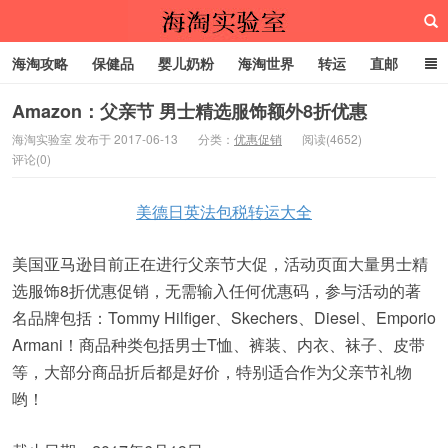
海淘攻略
保健品
婴儿奶粉
海淘世界
转运
直邮
代购服务
Amazon：父亲节 男士精选服饰额外8折优惠
海淘实验室 发布于 2017-06-13
分类：
优惠促销
阅读(4652)
评论(0)
海淘实验室
美德日英法包税转运大全
美国亚马逊目前正在进行父亲节大促，活动页面大量男士精
选服饰8折优惠促销，无需输入任何优惠码，参与活动的著
名品牌包括：Tommy Hilfiger、Skechers、Diesel、Emporio
Armani！商品种类包括男士T恤、裤装、内衣、袜子、皮带
等，大部分商品折后都是好价，特别适合作为父亲节礼物
哟！