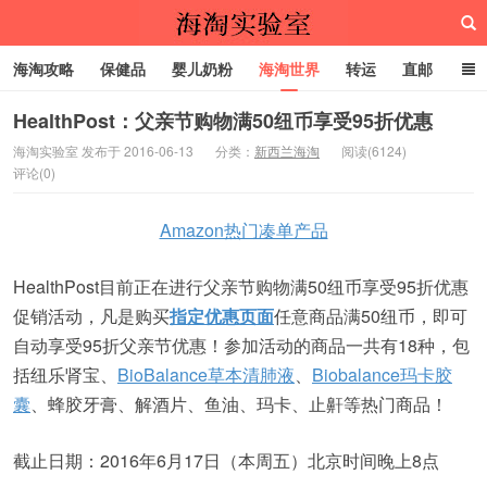
海淘攻略
保健品
婴儿奶粉
海淘世界
转运
直邮
代购服务
HealthPost：父亲节购物满50纽币享受95折优惠
海淘实验室 发布于 2016-06-13
分类：
新西兰海淘
阅读(6124)
评论(0)
海淘实验室
Amazon热门凑单产品
HealthPost目前正在进行父亲节购物满50纽币享受95折优惠
促销活动，凡是购买
指定优惠页面
任意商品满50纽币，即可
自动享受95折父亲节优惠！参加活动的商品一共有18种，包
括纽乐肾宝、
BioBalance草本清肺液
、
Biobalance玛卡胶
囊
、蜂胶牙膏、解酒片、鱼油、玛卡、止鼾等热门商品！
截止日期：2016年6月17日（本周五）北京时间晚上8点