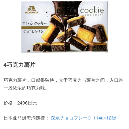
4巧克力薯片
巧克力薯片，口感很独特，介于巧克力与薯片之间，入口是
一股浓浓的巧克力味。
价格：2496日元
日本亚马逊海淘链接：
森永チョコフレーク 114g×12袋