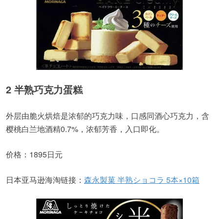
2 半熟巧克力蛋糕
外层由脆火烘焙是浓郁的巧克力味，口感同酒心巧克力，含
樱桃白兰地酒精0.7%，浓郁芳香，入口即化。
价格：1895日元
日本亚马逊海淘链接：
森永製菓 半熟ショコラ 5本×10箱