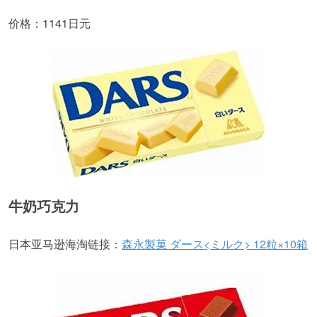
价格：1141日元
牛奶巧克力
日本亚马逊海淘链接：
森永製菓 ダース<ミルク> 12粒×10箱