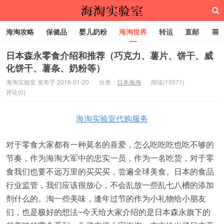
海淘攻略
保健品
婴儿奶粉
海淘世界
转运
直邮
代购服务
日本森永零食介绍和推荐（巧克力、薯片、饼干、威
化饼干、薯条、奶粉等）
海淘实验室
海淘实验室 发布于 2016-01-20
分类：
日本海淘
阅读(15571)
评论(0)
海淘实验室代购服务
对于零食大家都有一种莫名的喜爱，怎么吃吃吃也吃不够的
节奏，作为海淘大军中的忠实一员，作为一名吃货，对于零
食我们也要不远万里的买买买，尝遍全球美食。日本的食品
行业监管，我们应该很放心，不会乱放一些乱七八槽的添加
剂什么的。淘一些美味，逢年过节的作为小礼物给小朋友
们，也是极好的想法~今天给大家介绍的是日本森永旗下的