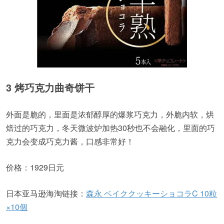
3 烤巧克力曲奇饼干
外面是脆的，里面是浓郁醇厚的爆浆巧克力，外脆内软，烘
焙过的巧克力，冬天微波炉加热30秒也不会融化，里面的巧
克力会变成巧克力酱，口感非常好！
价格：1929日元
日本亚马逊海淘链接：
森永 ベイククッキーショコラC 10粒
×10個