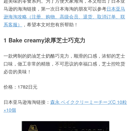
超美味的零食系列。为了方便大家海淘，本文给出了日本亚
马逊的海淘链接，第一次日本海淘的朋友可以参考
日本亚马
逊海淘攻略（注册、购物、高级会员、退货、取消订单、联
系客服）
，希望本文对您有所帮助！
1 Bake creamy浓厚芝士巧克力
一款烤制的奶油芝士奶酪巧克力，顺滑的口感，浓郁的芝士
口味，做工非常的精致，不可思议的幸福口感，芝士控吃货
必尝的美味！
价格：1782日元
日本亚马逊海淘链接：
森永 ベイククリーミーチーズC 10粒
×10個