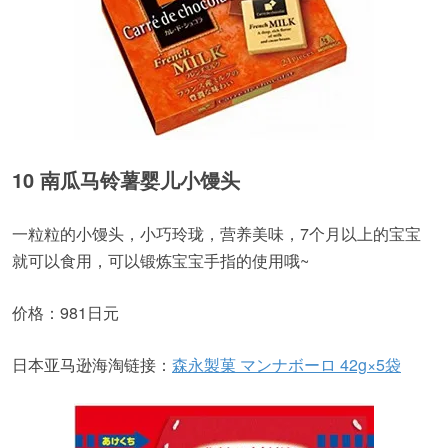
10 南瓜马铃薯婴儿小馒头
一粒粒的小馒头，小巧玲珑，营养美味，7个月以上的宝宝
就可以食用，可以锻炼宝宝手指的使用哦~
价格：981日元
日本亚马逊海淘链接：
森永製菓 マンナボーロ 42g×5袋