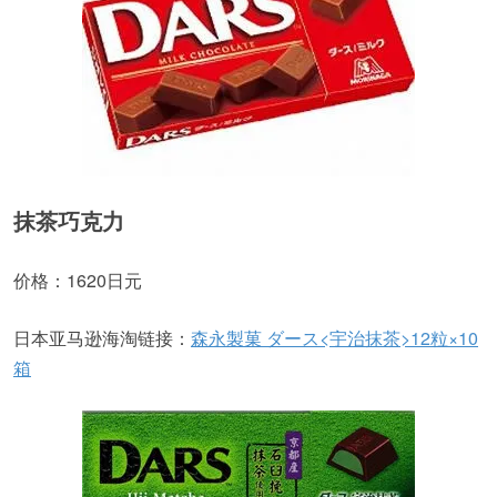
抹茶巧克力
价格：1620日元
日本亚马逊海淘链接：
森永製菓 ダース<宇治抹茶>12粒×10
箱