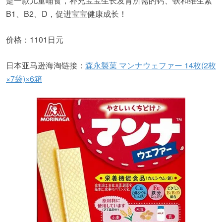
是一款儿童哺食，补充宝宝生长发育所需的钙、铁和维生素
B1、B2、D，促进宝宝健康成长！
价格：1101日元
日本亚马逊海淘链接：
森永製菓 マンナウェファー 14枚(2枚
×7袋)×6箱