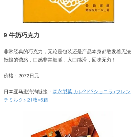
9 牛奶巧克力
非常经典的巧克力，无论是包装还是产品本身都散发着无法
抵挡的诱惑，口感非常细腻，入口绵滑，回味无穷！
价格：2072日元
日本亚马逊海淘链接：
森永製菓 カレ?ド?ショコラ<フレン
チミルク> 21枚×6箱