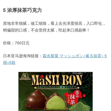
5 浓厚抹茶巧克力
质地非常细腻，做工细致，看上去光泽度很高，入口即化，
稍偏甜的口感，不会觉得太腻，吃起来口感超棒！
价格：750日元
日本亚马逊海淘链接：
森永製菓 マッシュボン<薫る抹茶> 5
個×5箱