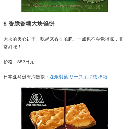
6 香脆香糖大块馅饼
大块的夹心饼干，吃起来香香脆脆，一点也不会觉得腻，非
常好吃！
价格：882日元
日本亚马逊海淘链接：
森永製菓 リーフィ12枚×5箱