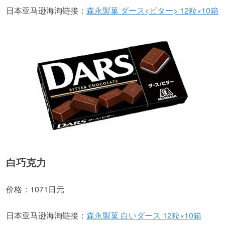
日本亚马逊海淘链接：
森永製菓 ダース<ビター> 12粒×10箱
白巧克力
价格：1071日元
日本亚马逊海淘链接：
森永製菓 白いダース 12粒×10箱