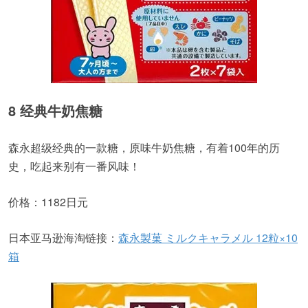
8 经典牛奶焦糖
森永超级经典的一款糖，原味牛奶焦糖，有着100年的历
史，吃起来别有一番风味！
价格：1182日元
日本亚马逊海淘链接：
森永製菓 ミルクキャラメル 12粒×10
箱