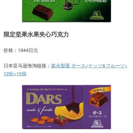
限定坚果水果夹心巧克力
价格：1944日元
日本亚马逊海淘链接：
森永製菓 ダース<ナッツ&フルーツ>
12粒×10個