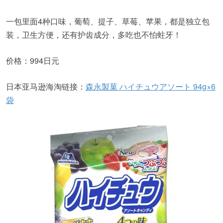
一包里面4种口味，葡萄、提子、草莓、苹果，都是独立包
装，卫生方便，还有护齿成分，多吃也不怕蛀牙！
价格：994日元
日本亚马逊海淘链接：
森永製菓 ハイチュウアソート 94g×6
袋