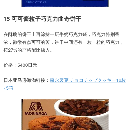
15 可可酱粒子巧克力曲奇饼干
在酥脆的饼干上再涂抹一层牛奶巧克力酱，巧克力特别香
浓，微微有点可可的苦，饼干中间还有一粒一粒的巧克力，
按27%的严格配比揉入。
价格：5400日元
日本亚马逊海淘链接：
森永製菓 チョコチップクッキー12枚
×5箱