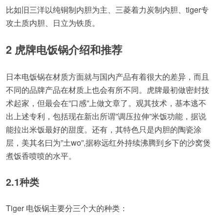
比如旧三洋以纯铜制内胆为主、三菱着力炭制内胆、tiger专
攻土质内胆、日立为铁质。
2 虎牌电饭锅介绍和推荐
日本电饭锅在材质方面就与国内产品有着很大的差异，而且
不同的品牌产品在材质上也会有所不同。虎牌最初做密封技
术起家，但最会在”口感”上做文章了。观其技术，基本逃不
出上述专利，包括现在新出所谓”调压拉伸”米饭功能，据说
能拉出米饭最好的甜度。还有，其特色只是内胆的陶瓷涂
层，美其名曰为”土wo”,据称远红外持续沸腾到乡下的沙窝煲
煮饭香喷喷的水平。
2.1种类
Tiger 电饭锅主要分三个大的种类：