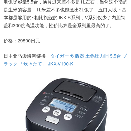
电饭煲容量5.5合，换算过来差不多是1L左右，当然这个指的
是生米的容量，1L米差不多也能煮出3L饭了，五口人以下基
本都是够用的~相比旗舰的JKX-S系列，V系列仅少了内胆锅
盖和300度高温功能，性价比算是全系列里最高的了。
价格：29800日元
日本亚马逊海淘链接：
タイガー 炊飯器 土鍋圧力IH 5.5合 ブ
ラック 「炊きたて」 JKX-V100-K