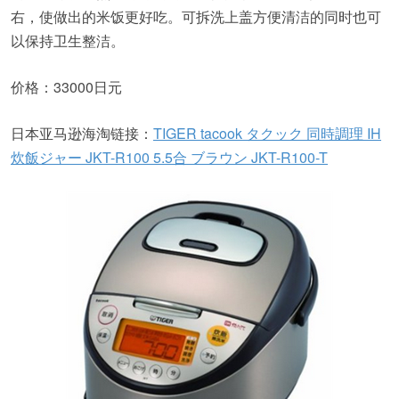
右，使做出的米饭更好吃。可拆洗上盖方便清洁的同时也可
以保持卫生整洁。
价格：33000日元
日本亚马逊海淘链接：
TIGER tacook タクック 同時調理 IH
炊飯ジャー JKT-R100 5.5合 ブラウン JKT-R100-T