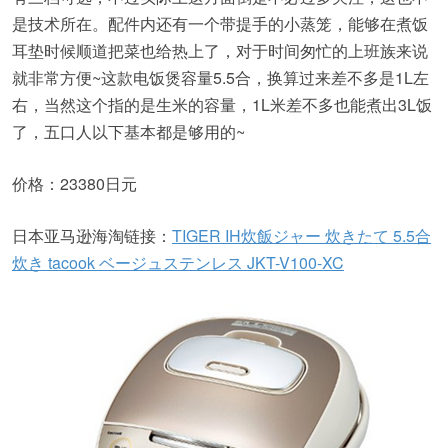
是技术所在。配件内还有一个带提手的小蒸笼，能够在煮饭
耳垫时候顺道把菜也给热上了，对于时间匆忙的上班族来说
就非常方便~这款电饭煲容量5.5合，换算过来差不多是1L左
右，当然这个指的是生米的容量，1L米差不多也能煮出3L饭
了，五口人以下基本都是够用的~
价格：23380日元
日本亚马逊海淘链接：
TIGER IH炊飯ジャー 炊きたて 5.5合
炊き tacook ベージュステンレス JKT-V100-XC