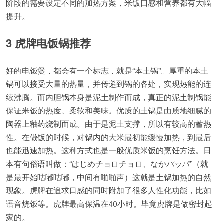
阶段的需要设定不同的加热方案，米饭口感和营养都有大幅
提升。
3 虎牌电饭锅推荐
好的电饭煲，都会有一个标志，就是“本土锅”。厚重的本土
锅可以接受大量的热量，并传递到锅的各处，实现热能的连
续沸腾。而内胆锅本身是泥土制作而成，真正的泥土制锅能
保证米饭的热度、柔软和美味。优质的土锅是由质地细腻的
陶器上釉药烧制而成。由于是泥土支撑，所以有较高的蓄热
性。在做饭的时候，对锅内的大米最初能缓慢加热，到最后
也能迅速加热。这种方式也是一般优质米饭的烹饪方法。日
本有句俗语叫做：“はじめチョロチョロ、なかパッパ”（就
是最开始咕嘟咕嘟，中间有啪啪声）这就是土锅加热的自然
现象。虎牌在追求口感的同时附加了很多人性化功能，比如
语音烧饭等。虎牌最高保温在40小时。毕竟虎牌是做密封起
家的。