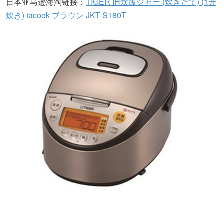
日本亚马逊海淘链接：
TIGER IH炊飯ジャー (炊きたて) (1升
炊き) tacook ブラウン JKT-S180T