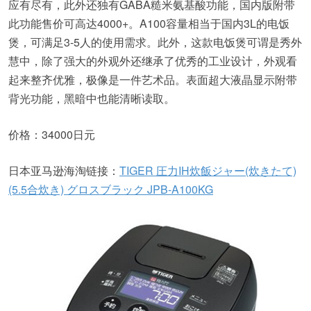
应有尽有，此外还独有GABA糙米氨基酸功能，国内版附带
此功能售价可高达4000+。A100容量相当于国内3L的电饭
煲，可满足3-5人的使用需求。此外，这款电饭煲可谓是秀外
慧中，除了强大的外观外还继承了优秀的工业设计，外观看
起来整齐优雅，极像是一件艺术品。表面超大液晶显示附带
背光功能，黑暗中也能清晰读取。
价格：34000日元
日本亚马逊海淘链接：
TIGER 圧力IH炊飯ジャー(炊きたて)
(5.5合炊き) グロスブラック JPB-A100KG