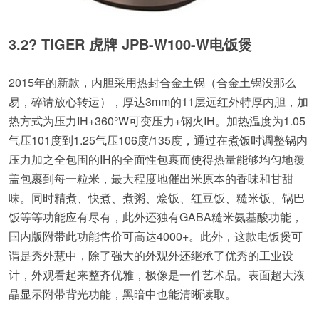
3.2? TIGER 虎牌 JPB-W100-W电饭煲
2015年的新款，内胆采用热封合金土锅（合金土锅没那么
易，碎请放心转运），厚达3mm的11层远红外特厚内胆，加
热方式为压力IH+360°W可变压力+钢火IH。加热温度为1.05
气压101度到1.25气压106度/135度，通过在煮饭时调整锅内
压力加之全包围的IH的全面性包裹而使得热量能够均匀地覆
盖包裹到每一粒米，最大程度地催出米原本的香味和甘甜
味。同时精煮、快煮、煮粥、烩饭、红豆饭、糙米饭、锅巴
饭等等功能应有尽有，此外还独有GABA糙米氨基酸功能，
国内版附带此功能售价可高达4000+。此外，这款电饭煲可
谓是秀外慧中，除了强大的外观外还继承了优秀的工业设
计，外观看起来整齐优雅，极像是一件艺术品。表面超大液
晶显示附带背光功能，黑暗中也能清晰读取。