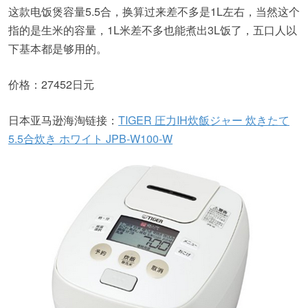
这款电饭煲容量5.5合，换算过来差不多是1L左右，当然这个
指的是生米的容量，1L米差不多也能煮出3L饭了，五口人以
下基本都是够用的。
价格：27452日元
日本亚马逊海淘链接：
TIGER 圧力IH炊飯ジャー 炊きたて
5.5合炊き ホワイト JPB-W100-W