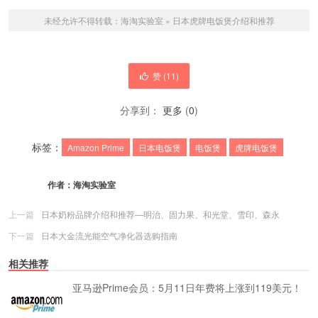
未经允许不得转载：
海淘实验室
»
日本虎牌电饭煲介绍和推荐
赞 (
11
)
分享到：
更多
(
0
)
标签：
Amazon Prime
日本电饭煲
电饭煲
虎牌电饭煲
作者：
海淘实验室
上一篇
日本奶粉品牌介绍和推荐—明治、固力果、和光堂、雪印、森永
下一篇
日本大金流光能空气净化器选购指南
相关推荐
亚马逊Prime会员：5月11日年费将上涨到119美元！