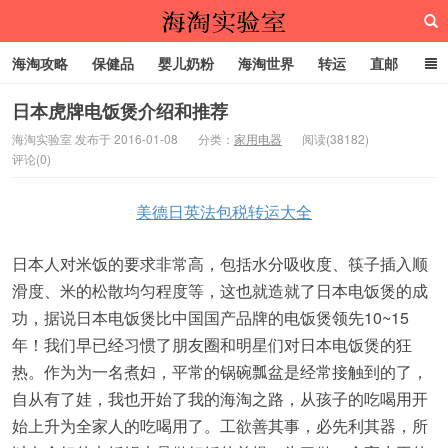
海淘攻略
保健品
婴儿奶粉
海淘世界
转运
直邮
代购服务
日本虎牌电饭煲介绍和推荐
海淘实验室 发布于 2016-01-08
分类：
家用电器
阅读(38182)
评论(0)
海淘实验室
美德日英法包税转运大全
日本人对米饭的要求非常高，包括水分吸收度、筷子插入顺
滑度、米的松散均匀程度等，这也就造就了日本电饭煲的成
功，据说日本电饭煲比中国国产品牌的电饭煲领先10~15
年！我们早已经习惯了朋友圈和明星们对日本电饭煲的狂
热。作为为一名煮妇，平常的锅碗瓢盆是经常接触到的了，
自从有了娃，我也开始了我的海淘之路，从孩子的吃喝用开
始上升为全家人的吃喝用了。工欲善其事，必先利其器，所