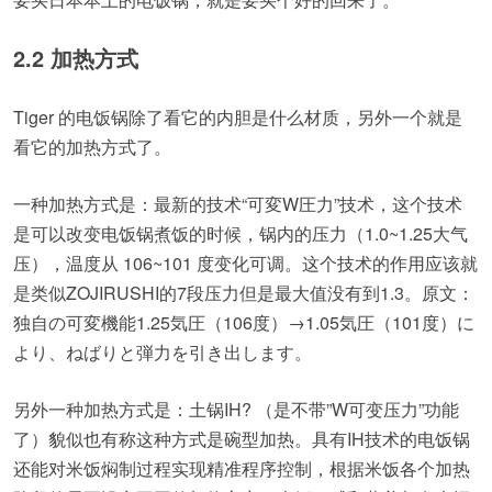
2.2 加热方式
Tiger 的电饭锅除了看它的内胆是什么材质，另外一个就是
看它的加热方式了。
一种加热方式是：最新的技术“可変W圧力”技术，这个技术
是可以改变电饭锅煮饭的时候，锅内的压力（1.0~1.25大气
压），温度从 106~101 度变化可调。这个技术的作用应该就
是类似ZOJIRUSHI的7段压力但是最大值没有到1.3。原文：
独自の可変機能1.25気圧（106度）→1.05気圧（101度）に
より、ねばりと弾力を引き出します。
另外一种加热方式是：土锅IH? （是不带”W可变压力”功能
了）貌似也有称这种方式是碗型加热。具有IH技术的电饭锅
还能对米饭焖制过程实现精准程序控制，根据米饭各个加热