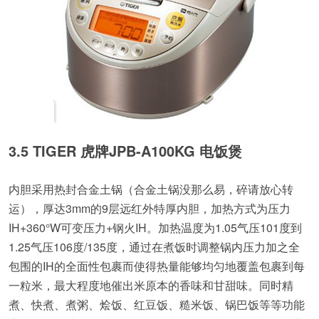
3.5 TIGER 虎牌JPB-A100KG 电饭煲
内胆采用热封合金土锅（合金土锅没那么易，碎请放心转
运），厚达3mm的9层远红外特厚内胆，加热方式为压力
IH+360°W可变压力+钢火IH。加热温度为1.05气压101度到
1.25气压106度/135度，通过在煮饭时调整锅内压力加之全
包围的IH的全面性包裹而使得热量能够均匀地覆盖包裹到每
一粒米，最大程度地催出米原本的香味和甘甜味。同时精
煮、快煮、煮粥、烩饭、红豆饭、糙米饭、锅巴饭等等功能