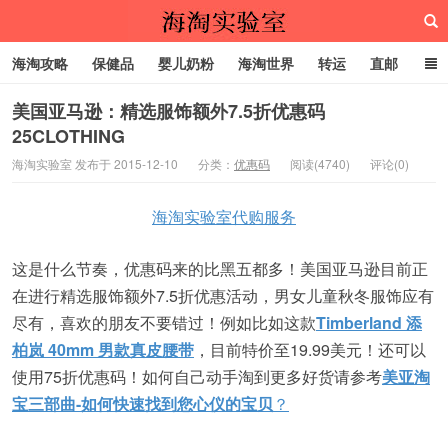
海淘攻略
保健品
婴儿奶粉
海淘世界
转运
直邮
代购服务
美国亚马逊：精选服饰额外7.5折优惠码
25CLOTHING
海淘实验室
海淘实验室 发布于 2015-12-10
分类：
优惠码
阅读(4740)
评论(0)
海淘实验室代购服务
这是什么节奏，优惠码来的比黑五都多！美国亚马逊目前正
在进行精选服饰额外7.5折优惠活动，男女儿童秋冬服饰应有
尽有，喜欢的朋友不要错过！例如比如这款
Timberland 添
柏岚 40mm 男款真皮腰带
，目前特价至19.99美元！还可以
使用75折优惠码！如何自己动手淘到更多好货请参考
美亚淘
宝三部曲-如何快速找到您心仪的宝贝
？