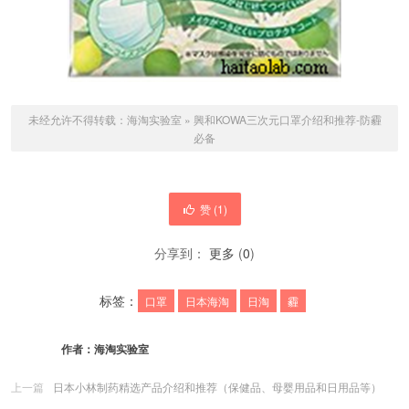
未经允许不得转载：
海淘实验室
»
興和KOWA三次元口罩介绍和推荐-防霾
必备
赞 (
1
)
分享到：
更多
(
0
)
标签：
口罩
日本海淘
日淘
霾
作者：
海淘实验室
上一篇
日本小林制药精选产品介绍和推荐（保健品、母婴用品和日用品等）