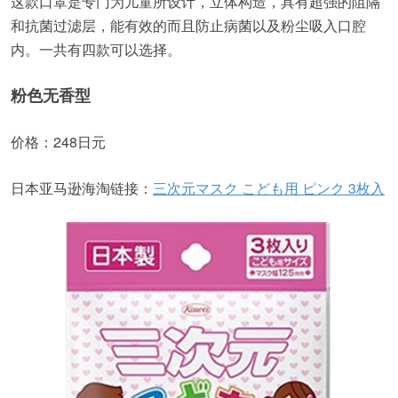
这款口罩是专门为儿童所设计，立体构造，具有超强的阻隔
和抗菌过滤层，能有效的而且防止病菌以及粉尘吸入口腔
内。一共有四款可以选择。
粉色无香型
价格：248日元
日本亚马逊海淘链接：
三次元マスク こども用 ピンク 3枚入