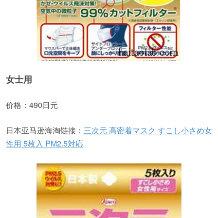
女士用
价格：490日元
日本亚马逊海淘链接：
三次元 高密着マスク すこし小さめ女
性用 5枚入 PM2.5対応