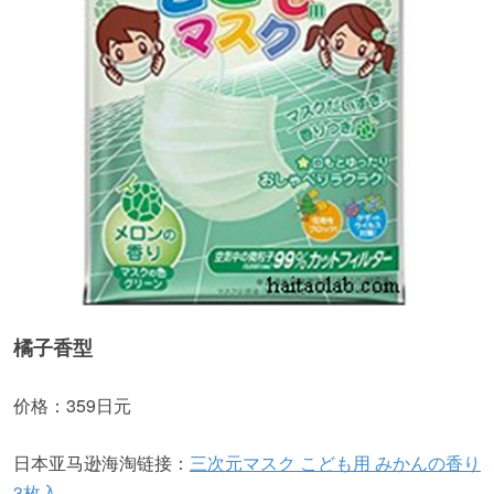
橘子香型
价格：359日元
日本亚马逊海淘链接：
三次元マスク こども用 みかんの香り
3枚入