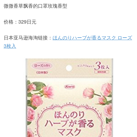
微微香草飘香的口罩玫瑰香型
价格：329日元
日本亚马逊海淘链接：
ほんのりハーブが香るマスク ローズ
3枚入