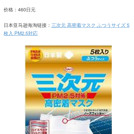
价格：460日元
日本亚马逊海淘链接：
三次元 高密着マスク ふつうサイズ 5
枚入 PM2.5対応