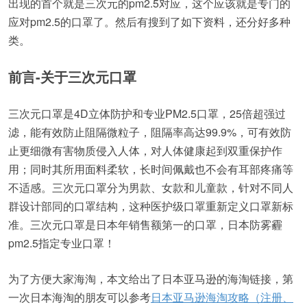
出现的首个就是三次元的pm2.5对应，这个应该就是专门的
应对pm2.5的口罩了。然后有搜到了如下资料，还分好多种
类。
前言-关于三次元口罩
三次元口罩是4D立体防护和专业PM2.5口罩，25倍超强过
滤，能有效防止阻隔微粒子，阻隔率高达99.9%，可有效防
止更细微有害物质侵入人体，对人体健康起到双重保护作
用；同时其所用面料柔软，长时间佩戴也不会有耳部疼痛等
不适感。三次元口罩分为男款、女款和儿童款，针对不同人
群设计部同的口罩结构，这种医护级口罩重新定义口罩新标
准。三次元口罩是日本年销售额第一的口罩，日本防雾霾
pm2.5指定专业口罩！
为了方便大家海淘，本文给出了日本亚马逊的海淘链接，第
一次日本海淘的朋友可以参考
日本亚马逊海淘攻略（注册、