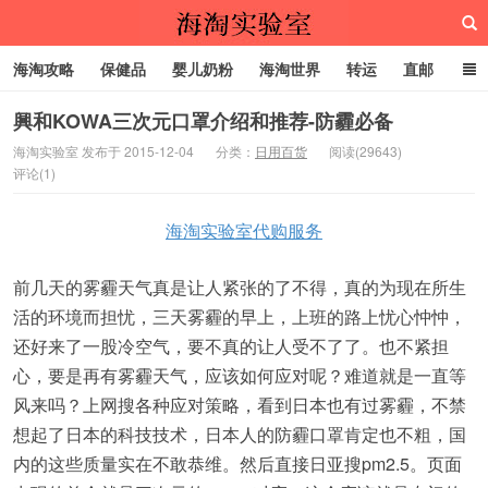
海淘攻略
保健品
婴儿奶粉
海淘世界
转运
直邮
代购服务
興和KOWA三次元口罩介绍和推荐-防霾必备
海淘实验室 发布于 2015-12-04
分类：
日用百货
阅读(29643)
评论(1)
海淘实验室
海淘实验室代购服务
前几天的雾霾天气真是让人紧张的了不得，真的为现在所生
活的环境而担忧，三天雾霾的早上，上班的路上忧心忡忡，
还好来了一股冷空气，要不真的让人受不了了。也不紧担
心，要是再有雾霾天气，应该如何应对呢？难道就是一直等
风来吗？上网搜各种应对策略，看到日本也有过雾霾，不禁
想起了日本的科技技术，日本人的防霾口罩肯定也不粗，国
内的这些质量实在不敢恭维。然后直接日亚搜pm2.5。页面