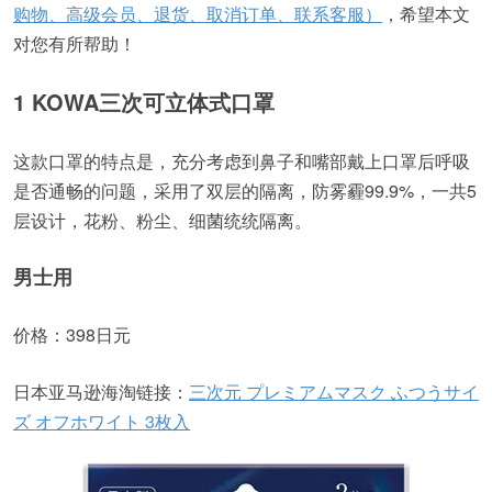
购物、高级会员、退货、取消订单、联系客服）
，希望本文
对您有所帮助！
1 KOWA三次可立体式口罩
这款口罩的特点是，充分考虑到鼻子和嘴部戴上口罩后呼吸
是否通畅的问题，采用了双层的隔离，防雾霾99.9%，一共5
层设计，花粉、粉尘、细菌统统隔离。
男士用
价格：398日元
日本亚马逊海淘链接：
三次元 プレミアムマスク ふつうサイ
ズ オフホワイト 3枚入