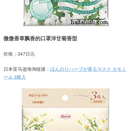
微微香草飘香的口罩洋甘菊香型
价格：347日元
日本亚马逊海淘链接：
ほんのりハーブが香るマスク カモミ
ール 3枚入