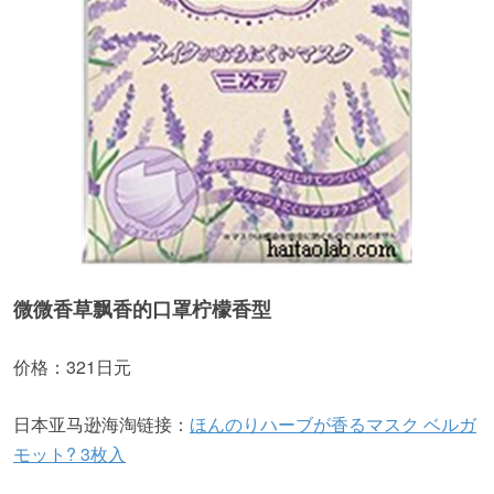
微微香草飘香的口罩柠檬香型
价格：321日元
日本亚马逊海淘链接：
ほんのりハーブが香るマスク ベルガ
モット? 3枚入