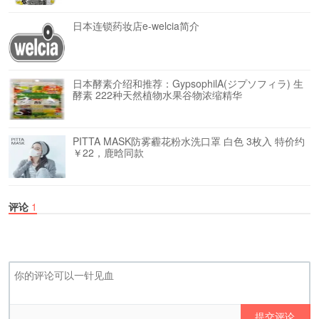
日本连锁药妆店e-welcia简介
日本酵素介绍和推荐：GypsophilA(ジプソフィラ) 生
酵素 222种天然植物水果谷物浓缩精华
PITTA MASK防雾霾花粉水洗口罩 白色 3枚入 特价约
￥22，鹿晗同款
评论
1
提交评论