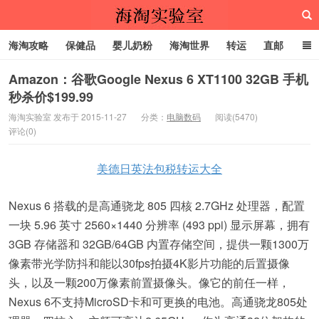
海淘攻略
保健品
婴儿奶粉
海淘世界
转运
直邮
代购服务
Amazon：谷歌Google Nexus 6 XT1100 32GB 手机
秒杀价$199.99
海淘实验室
海淘实验室 发布于 2015-11-27
分类：
电脑数码
阅读(5470)
评论(0)
美德日英法包税转运大全
Nexus 6 搭载的是高通骁龙 805 四核 2.7GHz 处理器，配置
一块 5.96 英寸 2560×1440 分辨率 (493 ppi) 显示屏幕，拥有
3GB 存储器和 32GB/64GB 内置存储空间，提供一颗1300万
像素带光学防抖和能以30fps拍摄4K影片功能的后置摄像
头，以及一颗200万像素前置摄像头。像它的前任一样，
Nexus 6不支持MicroSD卡和可更换的电池。高通骁龙805处