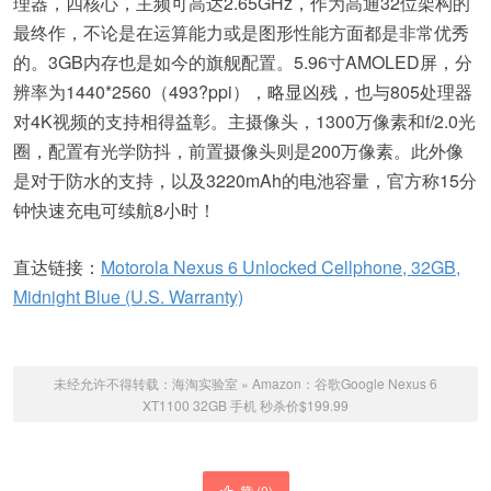
理器，四核心，主频可高达2.65GHz，作为高通32位架构的
最终作，不论是在运算能力或是图形性能方面都是非常优秀
的。3GB内存也是如今的旗舰配置。5.96寸AMOLED屏，分
辨率为1440*2560（493?ppi），略显凶残，也与805处理器
对4K视频的支持相得益彰。主摄像头，1300万像素和f/2.0光
圈，配置有光学防抖，前置摄像头则是200万像素。此外像
是对于防水的支持，以及3220mAh的电池容量，官方称15分
钟快速充电可续航8小时！
直达链接：
Motorola Nexus 6 Unlocked Cellphone, 32GB,
Midnight Blue (U.S. Warranty)
未经允许不得转载：
海淘实验室
»
Amazon：谷歌Google Nexus 6
XT1100 32GB 手机 秒杀价$199.99
赞 (
0
)