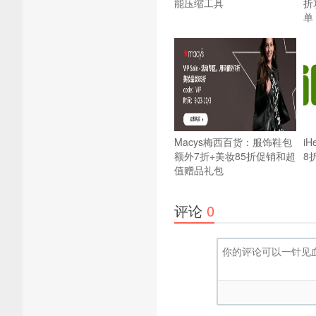
能压缩工具
折
单
Macys梅西百货：服饰鞋包
i
额外7折+美妆85折促销和超
8
值赠品礼包
评论
0