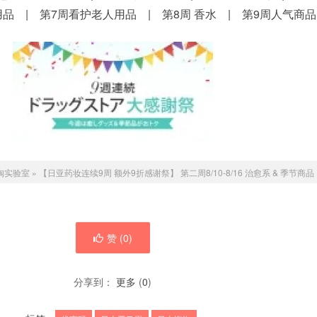
品 | 第7周看护老人用品 | 第8周 香水 | 第9周人气商品
淘实验室
»
【日亚药妆连续9周 额外9折感谢祭】 第二周8/10-8/16 治愈系 & 季节商品
赞 (
0
)
分享到：
更多
(
0
)