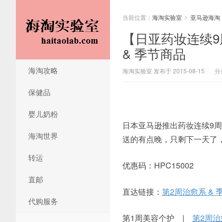
当前位置：
海淘实验室
亚马逊海淘
>
【日亚药妆连续9周 
& 季节商品
海淘攻略
海淘实验室 发布于 2015-08-15
分
保健品
婴儿奶粉
日本亚马逊推出药妆连续9周9
海淘世界
送的有点晚，只剩下一天了
转运
优惠码：HPC15002
直邮
直达链接：
第2周治愈系 & 
代购服务
第1周美容个护 |
第2周治