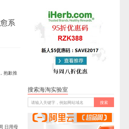
治愈系
），抱歉推
搜索海淘实验室
周 日用母