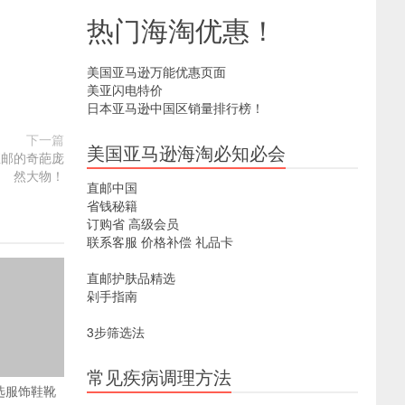
热门海淘优惠！
美国亚马逊万能优惠页面
美亚闪电特价
日本亚马逊中国区销量排行榜！
下一篇
美国亚马逊海淘必知必会
持直邮的奇葩庞
然大物！
直邮中国
省钱秘籍
订购省
高级会员
联系客服
价格补偿
礼品卡
直邮护肤品精选
剁手指南
3步筛选法
常见疾病调理方法
：精选服饰鞋靴