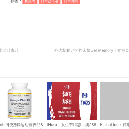
标签：
优惠码
日本亚马逊
日本海淘
麦若叶青汁
舒达凝胶记忆棉床垫Gel-Memory！支
Herb 补充剂&运动营养品8
iHerb：女生节特惠，满288
FinishLine