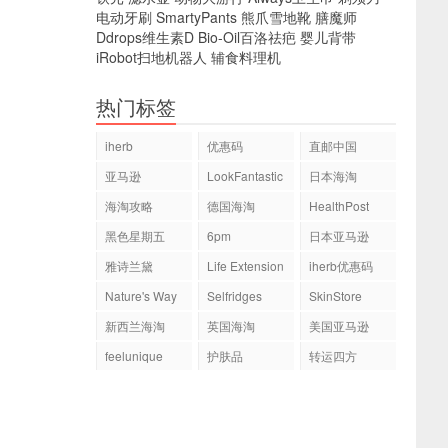
电动牙刷
SmartyPants
熊爪雪地靴
膳魔师
Ddrops维生素D
Bio-Oil百洛祛疤
婴儿背带
iRobot扫地机器人
辅食料理机
热门标签
iherb
优惠码
直邮中国
亚马逊
LookFantastic
日本海淘
海淘攻略
德国海淘
HealthPost
黑色星期五
6pm
日本亚马逊
雅诗兰黛
Life Extension
iherb优惠码
Nature's Way
Selfridges
SkinStore
新西兰海淘
英国海淘
美国亚马逊
feelunique
护肤品
转运四方