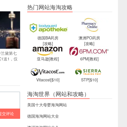
热门网站海淘攻略
德国BA药房
澳洲PO药房
[攻略]
[攻略]
r雅诗兰黛第七
买1送1，仅
亚马逊
[教程]
6PM
[教程]
Vitacost
[$10]
STP
[$10]
海淘世界（网站和攻略）
美国十大母婴海淘网站
提交评论
德国海淘网站大全