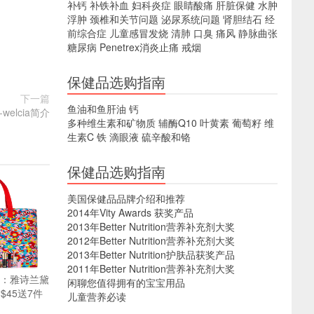
补钙
补铁补血
妇科炎症
眼睛酸痛
肝脏保健
水肿
浮肿
颈椎和关节问题
泌尿系统问题
肾胆结石
经
前综合症
儿童感冒发烧
清肺
口臭
痛风
静脉曲张
糖尿病
Penetrex消炎止痛
戒烟
保健品选购指南
下一篇
鱼油和鱼肝油
钙
elcia简介
多种维生素和矿物质
辅酶Q10
叶黄素
葡萄籽
维
生素C
铁
滴眼液
硫辛酸和铬
保健品选购指南
美国保健品品牌介绍和推荐
2014年Vity Awards 获奖产品
2013年Better Nutrition营养补充剂大奖
2012年Better Nutrition营养补充剂大奖
2013年Better Nutrition护肤品获奖产品
2011年Better Nutrition营养补充剂大奖
百货：雅诗兰黛
闲聊您值得拥有的宝宝用品
$45送7件
儿童营养必读