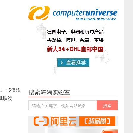
肤。15倍浓
搜索海淘实验室
肌肤纹