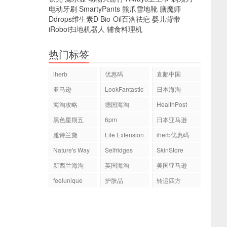
电动牙刷
SmartyPants
熊爪雪地靴
膳魔师
Ddrops维生素D
Bio-Oil百洛祛疤
婴儿背带
iRobot扫地机器人
辅食料理机
热门标签
iherb
优惠码
直邮中国
亚马逊
LookFantastic
日本海淘
海淘攻略
德国海淘
HealthPost
黑色星期五
6pm
日本亚马逊
雅诗兰黛
Life Extension
iherb优惠码
Nature's Way
Selfridges
SkinStore
新西兰海淘
英国海淘
美国亚马逊
feelunique
护肤品
转运四方