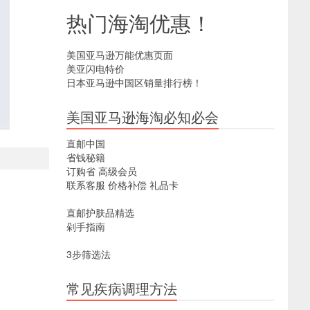
热门海淘优惠！
美国亚马逊万能优惠页面
美亚闪电特价
日本亚马逊中国区销量排行榜！
美国亚马逊海淘必知必会
直邮中国
省钱秘籍
订购省
高级会员
联系客服
价格补偿
礼品卡
直邮护肤品精选
剁手指南
3步筛选法
常见疾病调理方法