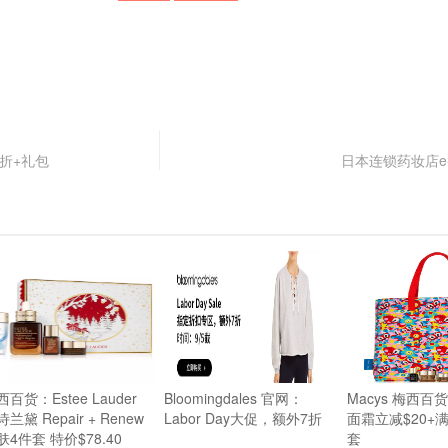
场8折+礼包
日本连锁药妆店e-w
百货：Estee Lauder
Bloomingdales 官网：
Macys 梅西
兰黛 Repair + Renew
Labor Day大促，额外7折
面霜立减$20+满
肤4件套 特价$78.40
套