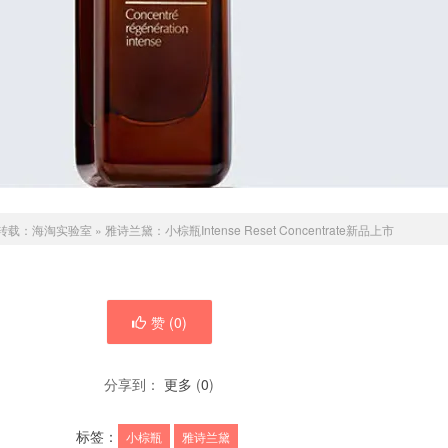
转载：
海淘实验室
»
雅诗兰黛：小棕瓶Intense Reset Concentrate新品上市
赞 (
0
)
分享到：
更多
(
0
)
标签：
小棕瓶
雅诗兰黛