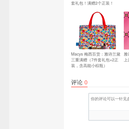
套礼包！满赠2个正装！
Macys 梅西百货：雅诗兰黛
雅
三重满赠（7件套礼包+2正
上
装，含高能小棕瓶）
评论
0