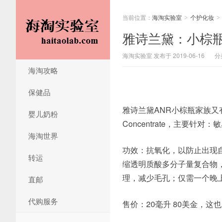
当前位置：
海淘实验室
个护化妆
>
>
雅诗兰黛：小棕瓶Inte
海淘实验室 发布于 2019-06-16
分
海淘攻略
保健品
雅诗兰黛ANR小棕瓶家族又有新品上市
婴儿奶粉
Concentrate，主要针
海淘世界
功效：抗氧化，以防止出现自由基
转运
缩透明质酸多分子量复合物
理，减少毛孔；仅需一个晚
直邮
代购服务
售价：20毫升 80美金，