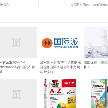
洲GO
德国R家RossmannVer
际女企业家Nicole
国际派 – 有着20年历史的法
德国保镖：德系
unkermann与中国的不解
国老牌国际转运公司中文网
折！
缘
站上线啦