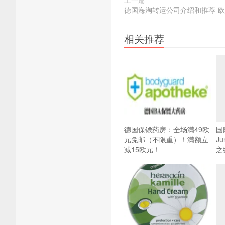
德国海淘转运公司介绍和推荐-欧
相关推荐
德国保镖药房：全场满49欧
国
元免邮（不限重）！满额立
J
减15欧元！
之