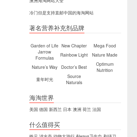
澳洲海淘网站大全
冷门但是支持直邮中国的海淘网站
著名营养补充剂品牌
Garden of Life
New Chapter
Mega Food
Jarrow
Rainbow Light
Nature Made
Formulas
Optimum
Nature’s Way
Doctor’s Best
Nutrition
Source
童年时光
Naturals
海淘世界
美国
德国
新西兰
日本
澳洲
荷兰
法国
什么值得买
铁元
滤水壶
动物大游行
Always卫生巾
剃须刀