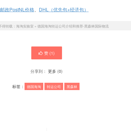
邮政PostNL价格
、
DHL（优先包+经济包）
不得转载：
海淘实验室
»
德国海淘转运公司介绍和推荐-黑森林国际物流
赞 (
1
)
分享到：
更多
(
0
)
标签：
德国海淘
转运公司
黑森林