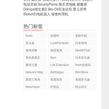
电动牙刷
SmartyPants
熊爪雪地靴
膳魔师
Ddrops维生素D
Bio-Oil百洛祛疤
婴儿背带
iRobot扫地机器人
辅食料理机
热门标签
iherb
优惠码
直邮中国
亚马逊
LookFantastic
日本海淘
海淘攻略
德国海淘
HealthPost
黑色星期五
6pm
日本亚马逊
雅诗兰黛
Life Extension
iherb优惠码
Nature's Way
Selfridges
SkinStore
新西兰海淘
英国海淘
美国亚马逊
feelunique
护肤品
转运四方