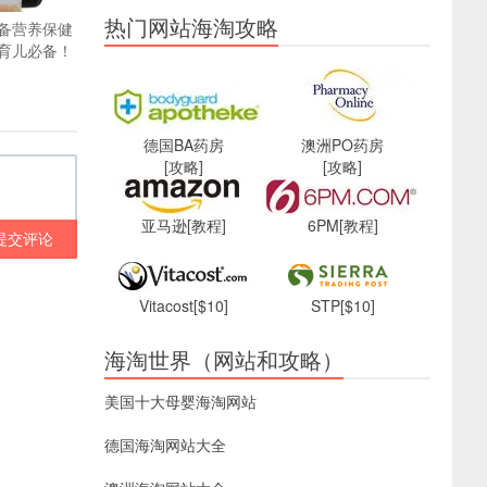
热门网站海淘攻略
备营养保健
育儿必备！
德国BA药房
澳洲PO药房
[攻略]
[攻略]
亚马逊
[教程]
6PM
[教程]
提交评论
Vitacost
[$10]
STP
[$10]
海淘世界（网站和攻略）
美国十大母婴海淘网站
德国海淘网站大全