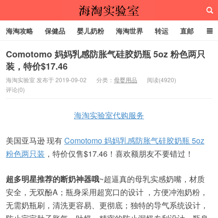
海淘攻略
保健品
婴儿奶粉
海淘世界
转运
直邮
代购服务
Comotomo 妈妈乳感防胀气硅胶奶瓶 5oz 粉色两只
装，特价$17.46
海淘实验室
海淘实验室 发布于 2019-09-02
分类：
母婴用品
阅读(4920)
评论(0)
海淘实验室代购服务
美国亚马逊 现有
Comotomo 妈妈乳感防胀气硅胶奶瓶 5oz
粉色两只装
，特价仅售$17.46！喜欢额朋友不要错过！
超多明星推荐的断奶神器哦
~超逼真的母乳实感奶嘴，材质
安全，无双酚A；瓶身采用超宽口的设计 ，方便冲泡奶粉，
无需奶瓶刷，清洗更容易、更彻底；独特的导气系统设计，