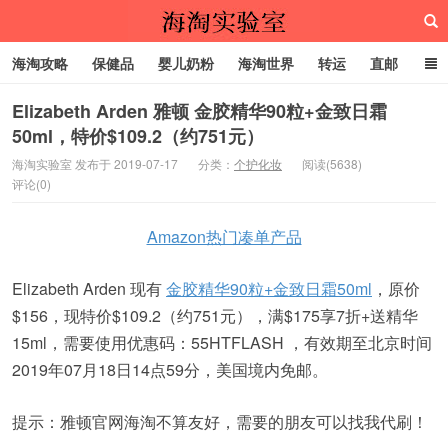
海淘攻略
保健品
婴儿奶粉
海淘世界
转运
直邮
代购服务
Elizabeth Arden 雅顿 金胶精华90粒+金致日霜
50ml，特价$109.2（约751元）
海淘实验室
海淘实验室 发布于 2019-07-17
分类：
个护化妆
阅读(5638)
评论(0)
Amazon热门凑单产品
Elizabeth Arden 现有
金胶精华90粒+金致日霜50ml
，原价
$156，现特价$109.2（约751元），满$175享7折+送精华
15ml，需要使用优惠码：55HTFLASH ，有效期至北京时间
2019年07月18日14点59分，美国境内免邮。
提示：雅顿官网海淘不算友好，需要的朋友可以找我代刷！