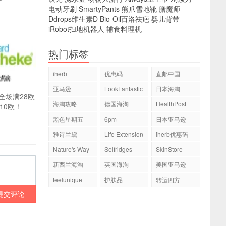
电动牙刷
SmartyPants
熊爪雪地靴
膳魔师
Ddrops维生素D
Bio-Oil百洛祛疤
婴儿背带
iRobot扫地机器人
辅食料理机
热门标签
iherb
优惠码
直邮中国
亚马逊
LookFantastic
日本海淘
全场满28欧
海淘攻略
德国海淘
HealthPost
10欧！
黑色星期五
6pm
日本亚马逊
雅诗兰黛
Life Extension
iherb优惠码
Nature's Way
Selfridges
SkinStore
新西兰海淘
英国海淘
美国亚马逊
feelunique
护肤品
转运四方
提交评论