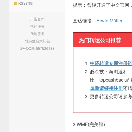
RSS订阅
提示：曾经开通了中文官网
广告合作
直达链接：
Erwin Müller
代购服务
代刷服务
热门转运公司推荐
雅诗兰黛大礼包
2号QQ群-557526133
中环转运专属注册
必杀技：海淘返利
比，topcashb
属邀请链接注册
还赠
更多转运公司请参
2 WMF(完美福)