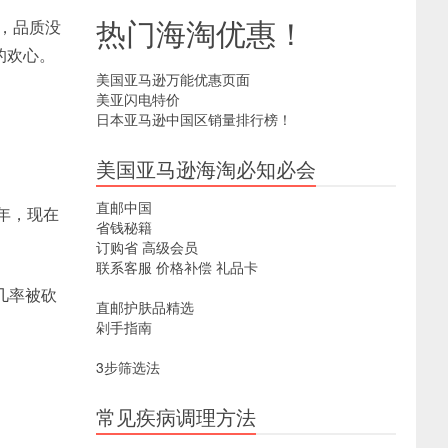
热门海淘优惠！
，品质没
的欢心。
美国亚马逊万能优惠页面
美亚闪电特价
日本亚马逊中国区销量排行榜！
美国亚马逊海淘必知必会
直邮中国
年，现在
省钱秘籍
订购省
高级会员
联系客服
价格补偿
礼品卡
几率被砍
直邮护肤品精选
剁手指南
3步筛选法
常见疾病调理方法