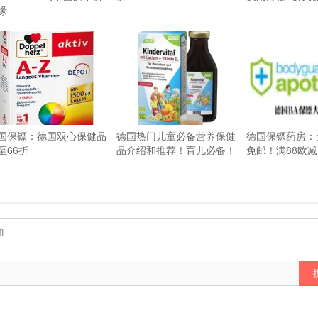
缘
国保镖：德国双心保健品
德国热门儿童必备营养保健
德国保镖药房：
至66折
品介绍和推荐！育儿必备！
免邮！满88欧减