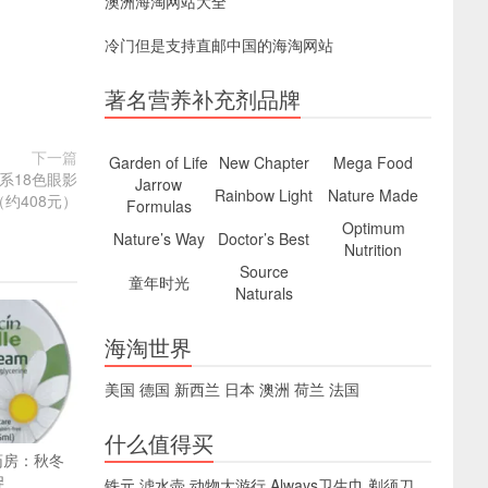
澳洲海淘网站大全
冷门但是支持直邮中国的海淘网站
著名营养补充剂品牌
下一篇
Garden of Life
New Chapter
Mega Food
色系18色眼影
Jarrow
Rainbow Light
Nature Made
7（约408元）
Formulas
Optimum
Nature’s Way
Doctor’s Best
Nutrition
Source
童年时光
Naturals
海淘世界
美国
德国
新西兰
日本
澳洲
荷兰
法国
什么值得买
药房：秋冬
促
铁元
滤水壶
动物大游行
Always卫生巾
剃须刀