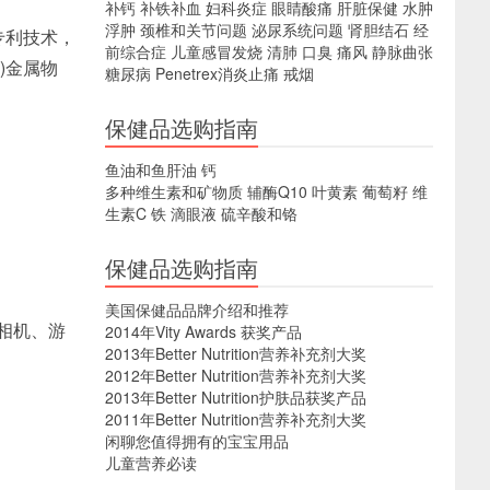
补钙
补铁补血
妇科炎症
眼睛酸痛
肝脏保健
水肿
浮肿
颈椎和关节问题
泌尿系统问题
肾胆结石
经
专利技术，
前综合症
儿童感冒发烧
清肺
口臭
痛风
静脉曲张
)金属物
糖尿病
Penetrex消炎止痛
戒烟
保健品选购指南
鱼油和鱼肝油
钙
多种维生素和矿物质
辅酶Q10
叶黄素
葡萄籽
维
生素C
铁
滴眼液
硫辛酸和铬
保健品选购指南
美国保健品品牌介绍和推荐
照相机、游
2014年Vity Awards 获奖产品
2013年Better Nutrition营养补充剂大奖
2012年Better Nutrition营养补充剂大奖
2013年Better Nutrition护肤品获奖产品
2011年Better Nutrition营养补充剂大奖
闲聊您值得拥有的宝宝用品
儿童营养必读