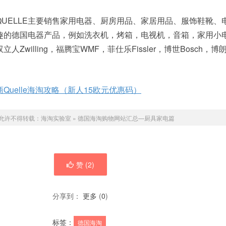
UELLE主要销售家用电器、厨房用品、家居用品、服饰鞋靴、
趣的德国电器产品，例如洗衣机，烤箱，电视机，音箱，家用小
willing，福腾宝WMF，菲仕乐Fissler，博世Bosch，博朗B
Quelle海淘攻略（新人15欧元优惠码）
允许不得转载：
海淘实验室
»
德国海淘购物网站汇总—厨具家电篇
赞 (
2
)
分享到：
更多
(
0
)
标签：
德国海淘