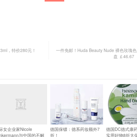
473ml，特价280元！
一件免邮！Huda Beauty Nude 裸色玫瑰
盘 ￡46.6
际女企业家Nicole
德国保镖：德系药妆额外7
德国DC德式康
unkermann与中国的不解
折！
实用好物8折大