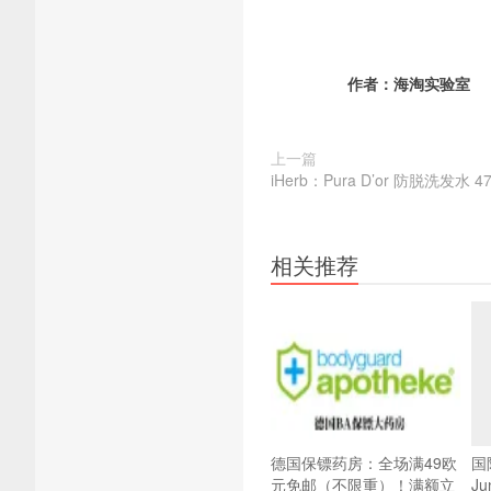
作者：
海淘实验室
上一篇
iHerb：Pura D’or 防脱洗发水 
相关推荐
德国保镖药房：全场满49欧
国
元免邮（不限重）！满额立
J