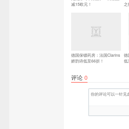
减15欧元！
之
德国保镖药房：法国Clarins
德
娇韵诗低至66折！
低
评论
0