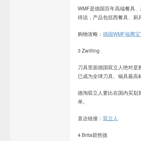
WMF是德国百年高端餐具
得说，产品包括西餐具、厨
购物攻略：
德国WMF福腾宝
3 Zwilling
刀具里面德国双立人绝对是翘
已成为全球刀具、锅具最高
德淘双立人要比在国内买划算
单。
直达链接：
双立人
4 Brita碧然德