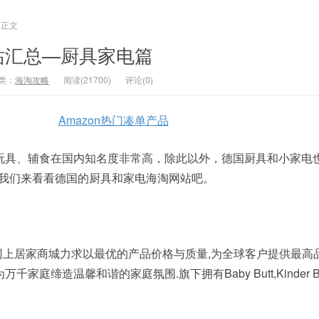
正文
站汇总—厨具家电篇
类：
海淘攻略
阅读(21700)
评论(0)
Amazon热门凑单产品
玩具、辅食在国内知名度非常高，除此以外，德国厨具和小家电
让我们来看看德国的厨具和家电海淘网站吧。
Top3的网上居家商城力求以最优的产品价格与质量,为全球客户提供最
庭缔造温馨和谐的家庭氛围.旗下拥有Baby Butt,Kinder B