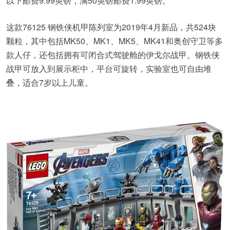
以下邮费9.99英镑，满50英镑邮费1.99英镑。
这款76125 钢铁侠机甲陈列室为2019年4月新品，共524块
颗粒，其中包括MK50、MK1、MK5、MK41和奥创守卫等多
款人仔，还包括拥有可闭合式驾驶舱的伊戈尔战甲。钢铁侠
战甲可放入到展示柜中，平台可旋转，实验室也可自由堆
叠，适合7岁以上儿童。