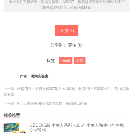
未经允许不得转载：
海淘实验室
»
IWOOT：乐高超级英雄系列钢铁侠机甲
陈列室 (76125)，特价约432元
赞 (
1
)
分享到：
更多
(
0
)
标签：
iwoot
乐高
作者：
海淘实验室
上一篇
转运四方：运费最低享75折 送100元礼包 新用户再享额外礼！海淘实验
室专享！
下一篇
Puma彪马美国官网海淘攻略！低到难以想象！
相关推荐
LEGO乐高 小黄人系列 75551 小黄人和他们的营地，
81折$40