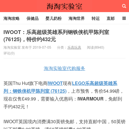
海淘攻略
保健品
婴儿奶粉
海淘世界
转运
直邮
代购服务
IWOOT：乐高超级英雄系列钢铁侠机甲陈列室
(76125)，特价约432元
海淘实验室
海淘实验室 发布于 2019-07-05
分类：
乐高玩具
阅读(8940)
评论(0)
海淘实验室代购服务
英国Thu Hut旗下电商
IWOOT
现有
LEGO乐高超级英雄系
列：钢铁侠机甲陈列室 (76125)
，上市预售，售价54.99磅，
现在仅售£49.99，需要输入优惠码：
IWARMOUR
，免邮到
手约432元！
IWOOT英国境内消费满30英镑免邮，支持直邮中国，50英镑