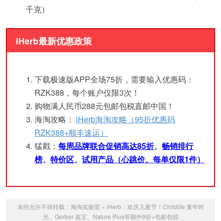
千克）
iHerb最新优惠政策
下载极速版APP全场75折，需要输入优惠码：
RZK388，每个账户仅限3次！
购物满人民币288元包邮包税直邮中国！
海淘攻略：
iHerb海淘攻略（95折优惠码
RZK388+顺丰速运）
猛戳：
每周品牌联合促销高达85折
、
畅销排行
榜
、
特价区
、
试用产品（心跳价、每单仅限1件）
未经允许不得转载：
海淘实验室
»
iHerb：欢庆儿童节！Childlife 童年时
光、Gerber 嘉宝、Nature Plus等额外9折+包邮包税