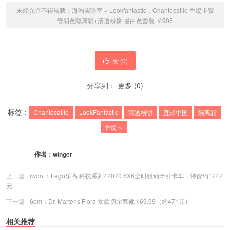
未经允许不得转载：
海淘实验室
»
Lookfantastic：Chantecaille 香缇卡紫
管润色隔离霜+清透粉饼 最白色套装 ￥905
赞 (
0
)
分享到：
更多
(
0
)
标签：
Chantecaille
LookFantastic
清透粉饼
直邮中国
隔离霜
香缇卡
作者：
winger
上一篇
iwoot：Lego乐高 科技系列42070 6X6全时驱动牵引卡车，特价约1242
元
下一篇
6pm：Dr. Martens Flora 女款切尔西靴 $69.99（约471元）
相关推荐