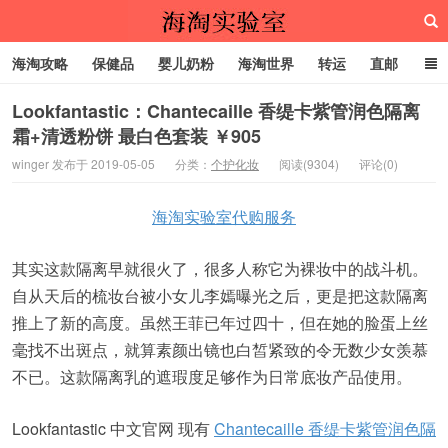
海淘攻略
保健品
婴儿奶粉
海淘世界
转运
直邮
代购服务
Lookfantastic：Chantecaille 香缇卡紫管润色隔离
霜+清透粉饼 最白色套装 ￥905
海淘实验室
winger 发布于 2019-05-05
分类：
个护化妆
阅读(9304)
评论(0)
海淘实验室代购服务
其实这款隔离早就很火了，很多人称它为裸妆中的战斗机。
自从天后的梳妆台被小女儿李嫣曝光之后，更是把这款隔离
推上了新的高度。虽然王菲已年过四十，但在她的脸蛋上丝
毫找不出斑点，就算素颜出镜也白皙紧致的令无数少女羡慕
不已。这款隔离乳的遮瑕度足够作为日常底妆产品使用。
Lookfantastic 中文官网 现有
Chantecaille 香缇卡紫管润色隔