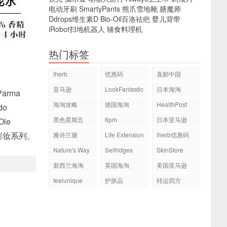
电动牙刷
SmartyPants
熊爪雪地靴
膳魔师
Ddrops维生素D
Bio-Oil百洛祛疤
婴儿背带
iRobot扫地机器人
辅食料理机
热门标签
iherb
优惠码
直邮中国
亚马逊
LookFantastic
日本海淘
Parma
海淘攻略
德国海淘
HealthPost
do
黑色星期五
6pm
日本亚马逊
Ole
的彩妆系列。
雅诗兰黛
Life Extension
iherb优惠码
Nature's Way
Selfridges
SkinStore
新西兰海淘
英国海淘
美国亚马逊
feelunique
护肤品
转运四方