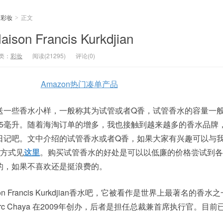
彩妆
正文
>
 Francis Kurkdjian
类：
彩妆
阅读(21295)
评论(0)
Amazon热门凑单产品
一些香水小样，一般称其为试管或者Q香，试管香水的容量一般为
7.5毫升。随着海淘订单的增多，我也接触到越来越多的香水品牌
日记吧。文中介绍的试管香水或者Q香，如果大家有兴趣可以与
系方式见
这里
。购买试管香水的好处是可以以低廉的价格尝试到各
的，如果不喜欢还是挺浪费的。
 Francis Kurkdjian香水吧，它被看作是世界上最著名的香水
an 和Marc Chaya 在2009年创办，后者是担任总裁兼首席执行官。目