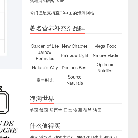
澳洲海淘网站大全
冷门但是支持直邮中国的海淘网站
著名营养补充剂品牌
Garden of Life
New Chapter
Mega Food
Jarrow
Rainbow Light
Nature Made
Formulas
Optimum
Nature’s Way
Doctor’s Best
Nutrition
Source
童年时光
Naturals
海淘世界
美国
德国
新西兰
日本
澳洲
荷兰
法国
什么值得买
铁元
滤水壶
动物大游行
Always卫生巾
剃须刀