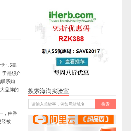
1.5毫
，于是想介
我联系购
大品牌的
搜索海淘实验室
之一，由香
前已经被