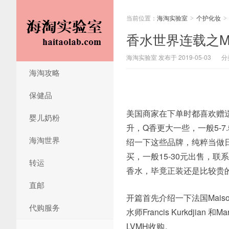
当前位置：
海淘实验室
个护化妆
>
>
香水世界连载之Maison
海淘实验室 发布于 2019-05-03
分
海淘攻略
保健品
美国商家在下单时都喜欢赠送
婴儿奶粉
升，Q香更大一些，一般5-
海淘世界
绍一下这些品牌，纯粹当做
买，一般15-30元出售，联
转运
香水，毕竟正装还是比较贵
直邮
开篇首先介绍一下法国Maison
代购服务
水师Francis Kurkdji
LVMH收购。