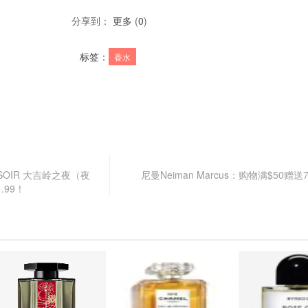
分享到：
更多
(
0
)
标签：
香水
e SOIR 大吉岭之夜（夜
尼曼Neiman Marcus：购物满$50赠
.99！