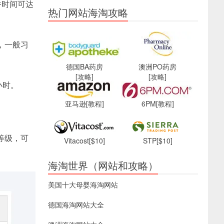
香时间可达
热门网站海淘攻略
间，一般习
德国BA药房
澳洲PO药房
[攻略]
[攻略]
2小时。
亚马逊
[教程]
6PM
[教程]
一等级，可
Vitacost
[$10]
STP
[$10]
海淘世界（网站和攻略）
美国十大母婴海淘网站
德国海淘网站大全