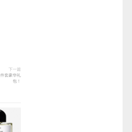
下一篇
送7件套豪华礼
包！