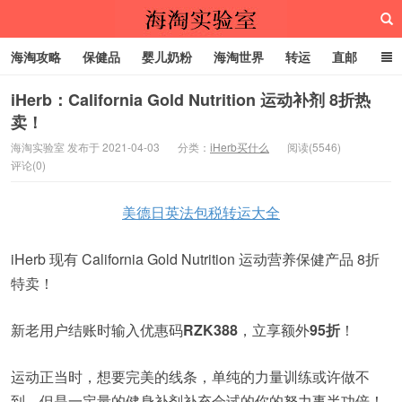
海淘攻略
保健品
婴儿奶粉
海淘世界
转运
直邮
代购服务
iHerb：California Gold Nutrition 运动补剂 8折热
卖！
海淘实验室
海淘实验室 发布于 2021-04-03
分类：
iHerb买什么
阅读(5546)
评论(0)
美德日英法包税转运大全
iHerb 现有 California Gold Nutrition 运动营养保健产品 8折
特卖！
新老用户结账时输入优惠码
RZK388
，立享额外
95折
！
运动正当时，想要完美的线条，单纯的力量训练或许做不
到，但是一定量的健身补剂补充会试的你的努力事半功倍！