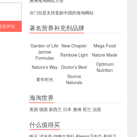
澳洲海淘网站大全
冷门但是支持直邮中国的海淘网站
提交评论
著名营养补充剂品牌
Garden of Life
New Chapter
Mega Food
Jarrow
Rainbow Light
Nature Made
Formulas
Optimum
Nature’s Way
Doctor’s Best
Nutrition
Source
童年时光
Naturals
海淘世界
美国
德国
新西兰
日本
澳洲
荷兰
法国
什么值得买
铁元
滤水壶
动物大游行
Always卫生巾
剃须刀