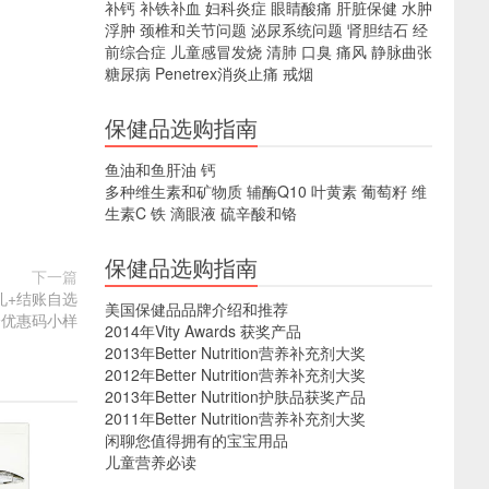
补钙
补铁补血
妇科炎症
眼睛酸痛
肝脏保健
水肿
浮肿
颈椎和关节问题
泌尿系统问题
肾胆结石
经
前综合症
儿童感冒发烧
清肺
口臭
痛风
静脉曲张
糖尿病
Penetrex消炎止痛
戒烟
保健品选购指南
鱼油和鱼肝油
钙
多种维生素和矿物质
辅酶Q10
叶黄素
葡萄籽
维
生素C
铁
滴眼液
硫辛酸和铬
保健品选购指南
下一篇
好礼+结账自选
美国保健品品牌介绍和推荐
个优惠码小样
2014年Vity Awards 获奖产品
2013年Better Nutrition营养补充剂大奖
2012年Better Nutrition营养补充剂大奖
2013年Better Nutrition护肤品获奖产品
2011年Better Nutrition营养补充剂大奖
闲聊您值得拥有的宝宝用品
儿童营养必读