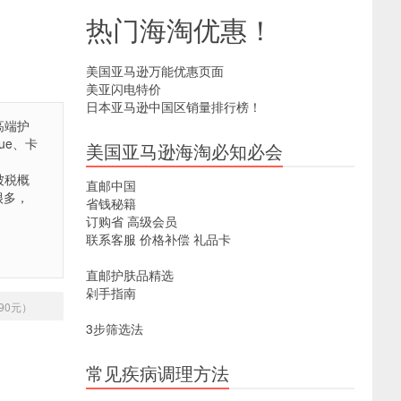
热门海淘优惠！
美国亚马逊万能优惠页面
美亚闪电特价
日本亚马逊中国区销量排行榜！
高端护
que、卡
美国亚马逊海淘必知必会
淘被税概
直邮中国
很多，
省钱秘籍
订购省
高级会员
联系客服
价格补偿
礼品卡
直邮护肤品精选
剁手指南
490元）
3步筛选法
常见疾病调理方法