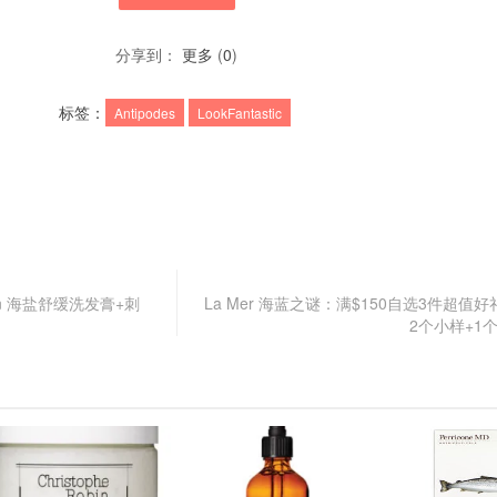
分享到：
更多
(
0
)
标签：
Antipodes
LookFantastic
 Robin 海盐舒缓洗发膏+刺
La Mer 海蓝之谜：满$150自选3件超值
2个小样+1