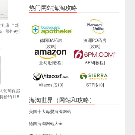
热门网站海淘攻略
D 裴礼康 全场
折+额外9折
德国BA药房
澳洲PO药房
[攻略]
[攻略]
亚马逊
[教程]
6PM
[教程]
Vitacost
[$10]
STP
[$10]
缇丽大葡萄保湿
，特价约115
海淘世界（网站和攻略）
美国十大母婴海淘网站
德国海淘网站大全