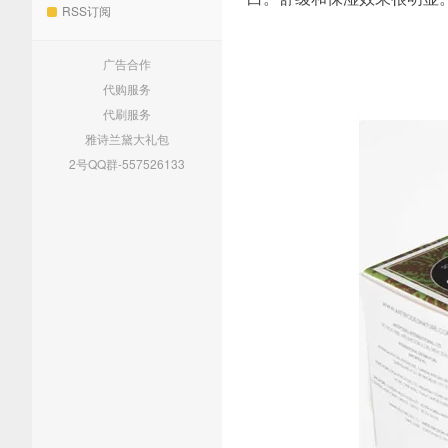
RSS订阅
广告合作
代购服务
代刷服务
雅诗兰黛大礼包
2号QQ群-557526133