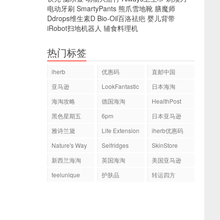
电动牙刷
SmartyPants
熊爪雪地靴
膳魔师
Ddrops维生素D
Bio-Oil百洛祛疤
婴儿背带
iRobot扫地机器人
辅食料理机
热门标签
iherb
优惠码
直邮中国
亚马逊
LookFantastic
日本海淘
海淘攻略
德国海淘
HealthPost
黑色星期五
6pm
日本亚马逊
雅诗兰黛
Life Extension
iherb优惠码
Nature's Way
Selfridges
SkinStore
新西兰海淘
英国海淘
美国亚马逊
feelunique
护肤品
转运四方