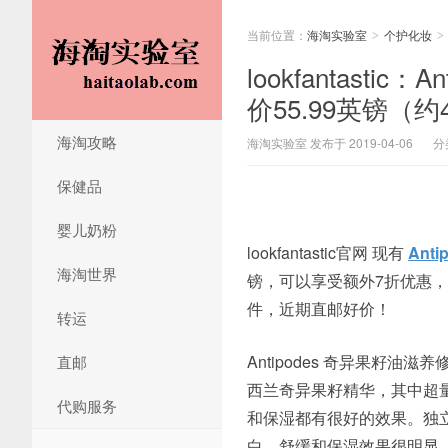
当前位置：
海淘实验室
个护化妆
>
>
lookfantasti
价55.99英镑（约
海淘攻略
海淘实验室 发布于 2019-04-06
分
保健品
婴儿奶粉
lookfantastic官网 现有
Ant
海淘世界
镑，可以享受额外7折优惠
件，近期直邮好价！
转运
Antipodes 奇异果籽
直邮
西兰奇异果籽精华，其中超
代购服务
和保湿都有很好的效果。独
白。舒缓和保湿效果很明显