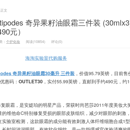
正文
c：Antipodes 奇异果籽油眼霜三件装 (30mlx
490元）
类：
个护化妆
阅读(10854)
评论(0)
海淘实验室代购服务
ipodes 奇异果籽油眼霜30毫升 三件装
，价值95.79英镑，目前售价
，优惠码：
OUTLET30
，实付55.99英镑，直邮到手约490元，约1
油滋养修复眼霜，是安媞珀的明星产品，荣获时尚芭莎2011年度美妆
量的维他命C特别修复受损的眼部皮肤组织，减少对眼部的刺激
立实验室检测，这款眼霜的成分能有效刺激人体纤维细胞合成1
。长时间滋润眼部，有效软化细纹，是一款舒缓感官体验清爽的