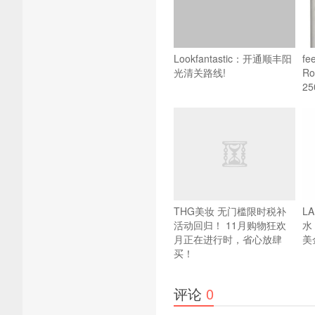
Lookfantastic：开通顺丰阳
fe
光清关路线!
R
2
THG美妆 无门槛限时税补
L
活动回归！ 11月购物狂欢
水
月正在进行时，省心放肆
美
买！
评论
0