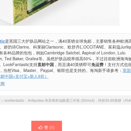
tic
是英国三大护肤品网站之一，满40英镑全球免邮，主要销售各种欧洲
韵诗Clarins、科莱丽Clarisonic、欧舒丹L’.OCCITANE、茱莉蔻Jurli
包包，例如Cambridge Satchel, Aspinal of London, Lulu
ellington, Ted Baker, Grafea等。虽然护肤品税率很高50%，不过目前欧洲海
kFantastic支持
直邮中国
，而且满40英镑即可
免运费
！支付方式也
然Visa、Master、Paypal、银联也是支持的。海淘新手请参考：
英国
略（直邮中国+支付宝+新人9折）
c官网
室
»
lookfantastic：Antipodes 奇异果籽油眼霜三件装 (30mlx3)，特价55.99英镑（约
赞 (
1
)