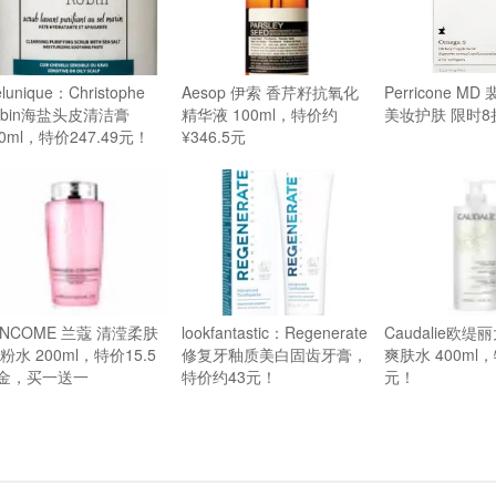
elunique：Christophe
Aesop 伊索 香芹籽抗氧化
Perricone M
obin海盐头皮清洁膏
精华液 100ml，特价约
美妆护肤 限时8
50ml，特价247.49元！
¥346.5元
ANCOME 兰蔻 清滢柔肤
lookfantastic：Regenerate
Caudalie欧
 粉水 200ml，特价15.5
修复牙釉质美白固齿牙膏，
爽肤水 400ml
金，买一送一
特价约43元！
元！