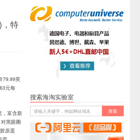
3)，特
79.99英
63元每
搜索海淘实验室
大奖，富含新
，对黑眼圈
型胶原蛋
眼霜。