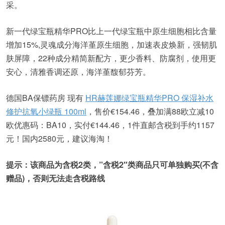
采。
新一代绿宝瓶精华PRO比上一代绿宝瓶中原生细胞相比含量
增加15%,灵魂成分海洋堇原生细胞，加速表皮焕新，强韧肌
肤屏障，22种成分精简新配方，更少香料、防腐剂，使用更
安心，清雅香调还原，海洋堇馥郁芬芳。
德国BA保镖药房 现有
HR赫莲娜绿宝瓶精华PRO 保湿补水
修护抗氧小绿瓶 100ml
，售价€154.46，叠加满88欧立减10
欧优惠码：BA10，实付€144.46，1件直邮含税到手约1157
元！国内2580元，建议海淘！
提示：该商品为含税2类，”含税2″类商品只可单独购买(不含
赠品)，否则无法走含税路线