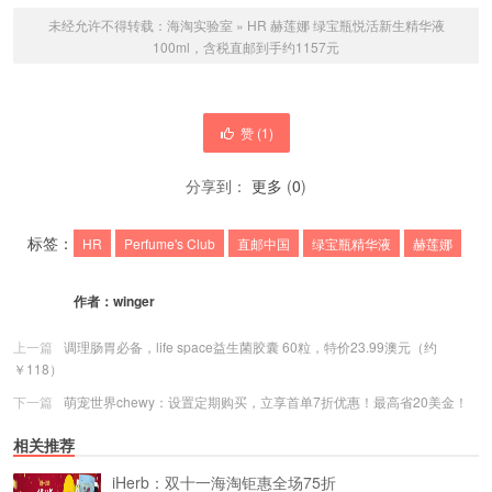
未经允许不得转载：
海淘实验室
»
HR 赫莲娜 绿宝瓶悦活新生精华液
100ml，含税直邮到手约1157元
赞 (
1
)
分享到：
更多
(
0
)
标签：
HR
Perfume's Club
直邮中国
绿宝瓶精华液
赫莲娜
作者：
winger
上一篇
调理肠胃必备，life space益生菌胶囊 60粒，特价23.99澳元（约
￥118）
下一篇
萌宠世界chewy：设置定期购买，立享首单7折优惠！最高省20美金！
相关推荐
iHerb：双十一海淘钜惠全场75折