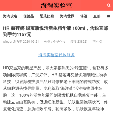
海淘攻略
保健品
婴儿奶粉
海淘世界
转运
直邮
代购服务
HR 赫莲娜 绿宝瓶悦活新生精华液 100ml，含税直邮
到手约1157元
海淘实验室
winger 发布于 2020-09-21
分类：
个护化妆
阅读(23892)
评论(0)
海淘实验室代购服务
HR家当家的明星产品，即大家很熟悉的“绿宝瓶”，曾获得多
项国际美容奖，广受好评。HR 赫莲娜凭借尖端细胞生物学
科技，彻底颠覆护肤产品只能修护老旧细胞的传统功效，改
从细胞源头找寻能量。专利萃取“海洋堇”活性植物原生细
胞，这一100%的活性能量即刻激发肌肤自我修复本能，主
动建立自由基防御，促进细胞新生。肌肤重回饱满状态，修
复老化痕迹，肤质细致平滑、轮廓紧致，肌肤恢复年轻神