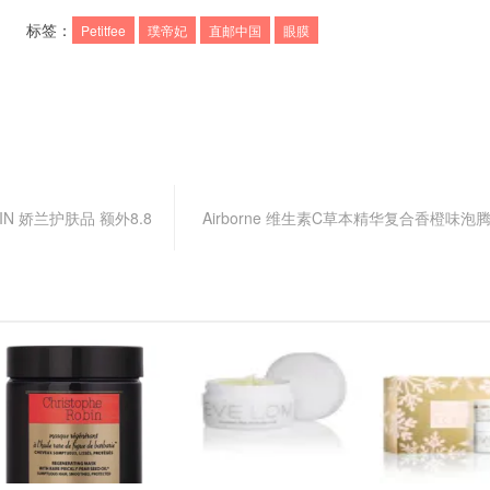
标签：
Petitfee
璞帝妃
直邮中国
眼膜
LAIN 娇兰护肤品 额外8.8
Airborne 维生素C草本精华复合香橙味