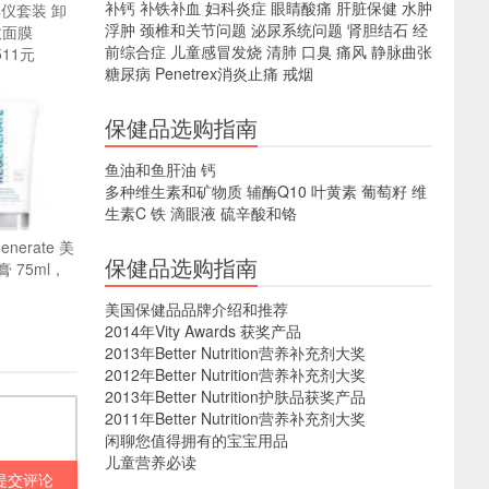
补钙
补铁补血
妇科炎症
眼睛酸痛
肝脏保健
水肿
典仪套装 卸
浮肿
颈椎和关节问题
泌尿系统问题
肾胆结石
经
救面膜
前综合症
儿童感冒发烧
清肺
口臭
痛风
静脉曲张
511元
糖尿病
Penetrex消炎止痛
戒烟
保健品选购指南
鱼油和鱼肝油
钙
多种维生素和矿物质
辅酶Q10
叶黄素
葡萄籽
维
生素C
铁
滴眼液
硫辛酸和铬
enerate 美
保健品选购指南
 75ml，
美国保健品品牌介绍和推荐
2014年Vity Awards 获奖产品
2013年Better Nutrition营养补充剂大奖
2012年Better Nutrition营养补充剂大奖
2013年Better Nutrition护肤品获奖产品
2011年Better Nutrition营养补充剂大奖
闲聊您值得拥有的宝宝用品
儿童营养必读
提交评论