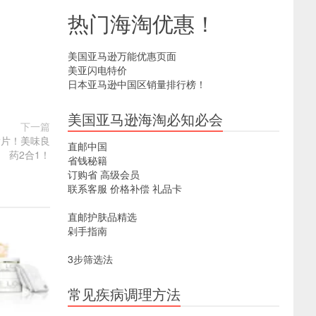
热门海淘优惠！
美国亚马逊万能优惠页面
美亚闪电特价
日本亚马逊中国区销量排行榜！
美国亚马逊海淘必知必会
下一篇
泡腾片！美味良
直邮中国
药2合1！
省钱秘籍
订购省
高级会员
联系客服
价格补偿
礼品卡
直邮护肤品精选
剁手指南
3步筛选法
常见疾病调理方法