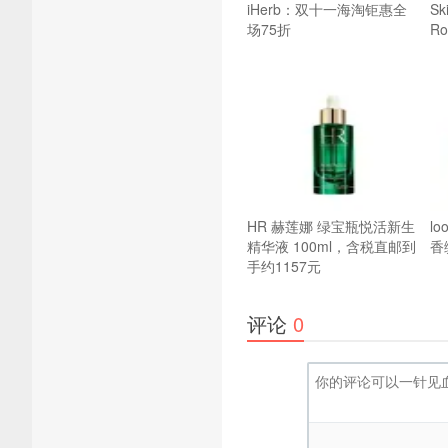
iHerb：双十一海淘钜惠全
Sk
场75折
Ro
HR 赫莲娜 绿宝瓶悦活新生
lo
精华液 100ml，含税直邮到
香
手约1157元
评论
0