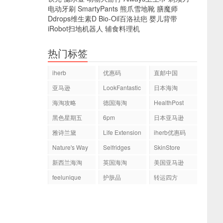
电动牙刷
SmartyPants
熊爪雪地靴
膳魔师
Ddrops维生素D
Bio-Oil百洛祛疤
婴儿背带
iRobot扫地机器人
辅食料理机
热门标签
iherb
优惠码
直邮中国
亚马逊
LookFantastic
日本海淘
海淘攻略
德国海淘
HealthPost
黑色星期五
6pm
日本亚马逊
雅诗兰黛
Life Extension
iherb优惠码
Nature's Way
Selfridges
SkinStore
新西兰海淘
英国海淘
美国亚马逊
feelunique
护肤品
转运四方