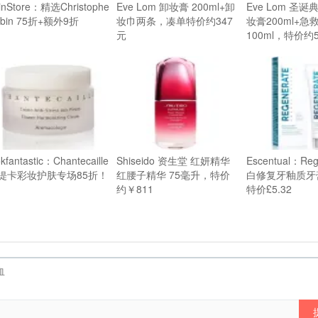
inStore：精选Christophe
Eve Lom 卸妆膏 200ml+卸
Eve Lom 圣诞
bin 75折+额外9折
妆巾两条，凑单特价约347
妆膏200ml+急
元
100ml，特价约
okfantastic：Chantecaille
Shiseido 资生堂 红妍精华
Escentual：Reg
缇卡彩妆护肤专场85折！
红腰子精华 75毫升，特价
白修复牙釉质牙膏
约￥811
特价£5.32