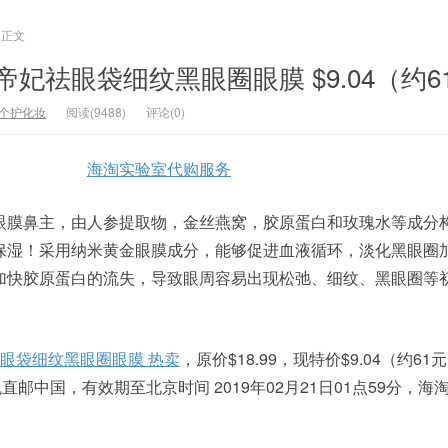
正文
tfee 璞帝妃祛眼袋细纹黑眼圈眼膜 $9.04（约
个护化妆
阅读(9488)
评论(0)
海淘实验室代购服务
眼膜鼻主，由人参提取物，金丝燕窝，胶原蛋白和玫瑰水等成分
保湿！采用纳米黄金眼膜成分，能够促进血液循环，淡化黑眼圈
加快胶原蛋白的流失，导致眼周容易出现松弛、细纹、黑眼圈等
帝妃祛眼袋细纹黑眼圈眼膜 热卖
，原价$18.99，现特价$9.04（约6
直邮中国，有效期至北京时间 2019年02月21日01点59分，海