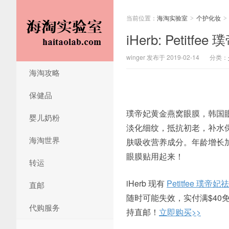
当前位置：
海淘实验室
个护化妆
>
>
iHerb: Peti
winger 发布于 2019-02-14
分类：
海淘攻略
保健品
璞帝妃黄金燕窝眼膜，韩国
婴儿奶粉
淡化细纹，抵抗初老，补水
海淘世界
肤吸收营养成分。年龄增长
眼膜贴用起来！
转运
iHerb 现有
Petitfee 璞
直邮
随时可能失效，实付满$40免
代购服务
持直邮！
立即购买>>