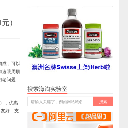
61元）
构成，可以
加速眼周肌
初老问题，
搜索海淘实验室
1元），优惠
淘友好，支