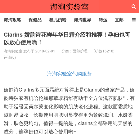
海淘攻略
保健品
婴儿奶粉
海淘世界
转运
直邮
代购服务
Clarins 娇韵诗花样年华日霜介绍和推荐！孕妇也可
以放心使用哟！
海淘实验室
海淘实验室 发布于 2019-02-01
分类：
面部护理
阅读(15218)
评论(0)
海淘实验室代购服务
娇韵诗Clarins多元面霜绝对算得上是Clarins的当家产品，娇
韵诗独家有机哈伦加那萃取精华有助于全方位滋养肌肤*，有
助于延缓受荷尔蒙变化影响的肌肤老化进程。这款面霜质地
滋润易吸收，长期使用肌肤明显变得更为紧致滋润、水嫩柔
滑，肤色更均匀。值得一提的是，clarins全都采用纯天然的
成分，连孕妇也可以放心使用哟~