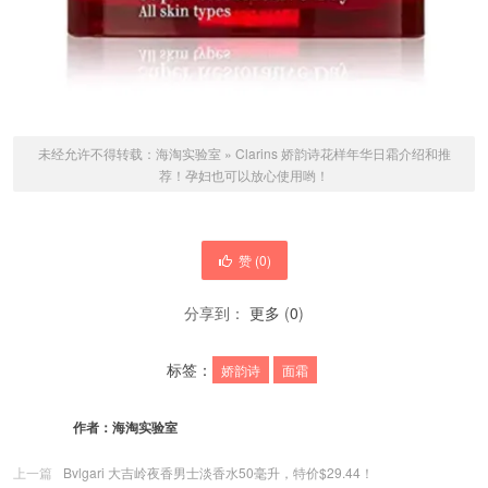
未经允许不得转载：
海淘实验室
»
Clarins 娇韵诗花样年华日霜介绍和推
荐！孕妇也可以放心使用哟！
赞 (
0
)
分享到：
更多
(
0
)
标签：
娇韵诗
面霜
作者：
海淘实验室
上一篇
Bvlgari 大吉岭夜香男士淡香水50毫升，特价$29.44！