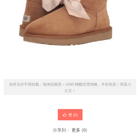
未经允许不得转载：
海淘实验室
»
UGG 蝴蝶结雪地靴，半价热卖！简直小
公主！
赞 (
0
)
分享到：
更多
(
0
)