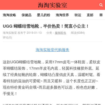
海淘攻略
保健品
婴儿奶粉
海淘世界
转运
直邮
代购服务
UGG 蝴蝶结雪地靴，半价热卖！简直小公主！
海淘实验室 发布于 2019-01-13
分类：
服饰鞋包
阅读(6384)
评论(0)
海淘实验室
海淘实验室代购服务
这款UGG蝴蝶结雪地靴，采用17mm皮毛一体鞋面，柔软皮
革蝴蝶结装饰，17mm羊皮毛内底，轻翼科技橡胶外底。延
续了经典短靴的轮廓，蝴蝶结凸显俏皮天真，温暖时髦。看
着特别的温油的可爱呢~ 而且又暖和，这个长度也正正好~
现在特价黄金码全哦~而且超多颜色可以选，粉色也好嫩，
手慢无！