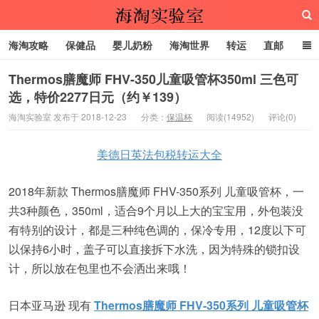
海淘攻略
保健品
婴儿奶粉
海淘世界
转运
直邮
代购服务
Thermos膳魔师 FHV-350儿童吸管杯350ml 三色可
选，特价2277日元（约￥139）
海淘实验室
海淘实验室 发布于 2018-12-23
分类：
保温杯
阅读(14952)
评论(0)
美德日英法包税转运大全
2018年新款 Thermos膳魔师 FHV-350系列 儿童吸管杯，一
共3种颜色，350ml，适合9个月以上大的宝宝用，外包装没
有特别的设计，都是三种纯色调的，保冷专用，12度以下可
以保持6小时，盖子可以直接拆下水洗，因为特殊的锁扣设
计，所以放在包里也不会洒出来哦！
日本亚马逊 现有
Thermos膳魔师 FHV-350系列 儿童吸管杯