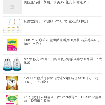
美国亚马逊：新用户购买$50礼品卡 赠送$15
风靡世界的日本顶级Betta贝塔 宝石系列奶瓶
Culturelle 康萃乐 益生菌咀嚼片30片装 混合莓果味，
第2件半价！
Vichy 薇姿 89号火山能量瓶玻尿酸活泉水精华露！K大
推荐！
SVELTY 糖质分解酵母酵素56粒 特价1420日元（约
￥94）+142积分
亚马逊每日闪购清单：收Schiff维骨力、Culturelle益生
菌、胶原蛋白软糖