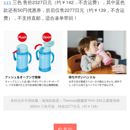
>>>
三色 售价2327日元（约￥142，不含运费），其中蓝色
款还有50円优惠券，折后仅售2277日元（约￥139，不含运
费），不支持直邮，适合凑单带回！
未经允许不得转载：
海淘实验室
»
Thermos膳魔师 FHV-350儿童吸管杯
350ml 三色可选，特价2277日元（约￥139）
赞 (
0
)