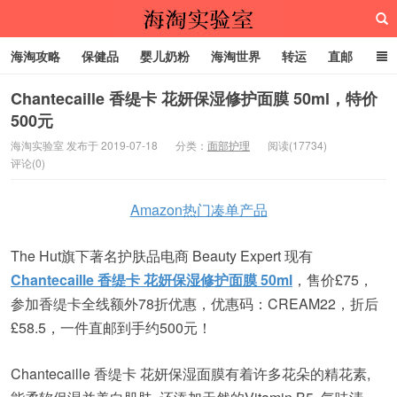
海淘攻略
保健品
婴儿奶粉
海淘世界
转运
直邮
代购服务
Chantecaille 香缇卡 花妍保湿修护面膜 50ml，特价
500元
海淘实验室
海淘实验室 发布于 2019-07-18
分类：
面部护理
阅读(17734)
评论(0)
Amazon热门凑单产品
The Hut旗下著名护肤品电商 Beauty Expert 现有
Chantecaille 香缇卡 花妍保湿修护面膜 50ml
，售价£75，
参加香缇卡全线额外78折优惠，优惠码：CREAM22，折后
£58.5，一件直邮到手约500元！
Chantecaille 香缇卡 花妍保湿面膜有着许多花朵的精花素,