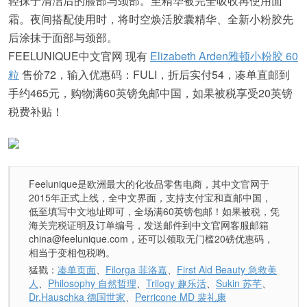
轻抹于清洁后的脸部与颈部。至精华被完全吸收再使用面
霜。夜间搭配使用时，将时空焕活胶囊精华、全新小粉胶先
后涂抹于面部与颈部。
FEELUNIQUE中文官网 现有
Elizabeth Arden雅顿小粉胶 60
粒
售价72，输入优惠码：FULI，折后实付54，凑单直邮到
手约465元，购物满60英镑免邮中国，如果被税享受20英镑
税费补贴！
Feelunique是欧洲最大的化妆品零售电商，其中文官网于
2015年正式上线，全中文界面，支持支付宝和直邮中国，
低至填写中文地址即可，全场满60英镑包邮！如果被税，凭
海关完税证明及订单编号，发送邮件到中文官网客服邮箱
china@feelunique.com，还可以领取无门槛20磅优惠码，
相当于变相包税哟。
猛戳：
凑单页面
、
Filorga 菲洛嘉
、
First Aid Beauty 急救美
人
、
Philosophy 自然哲理
、
Trilogy 趣乐活
、
Sukin 苏芊
、
Dr.Hauschka 德国世家
、
Perricone MD 裴礼康