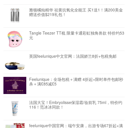
雅顿橘灿精华 祛黄抗氧化全能王 买1送1！满200美金
赠送价值$219礼包！
Tangle Teezer TT梳 限量卡通彩虹独角兽款 特价约53
元
英国feelunique中文官网：法国娇兰8折+包税免邮
Feelunique：全场包税＋满赠 4折起+限时单件包邮秒
杀＋满£85减£5
法国大宝！Embryolisse保湿霜/妆前乳 75ml，特价约
116！范冰冰同款！
feelunique中国官网：端午安康，出游专场67折起+满