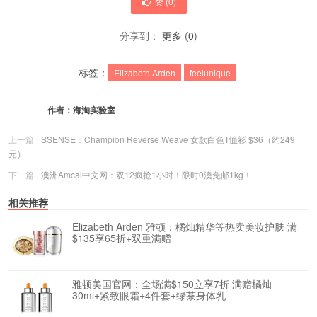
赞 (
0
)
分享到：
更多
(
0
)
标签：
Elizabeth Arden
feelunique
作者：
海淘实验室
上一篇
SSENSE：Champion Reverse Weave 女款白色T恤衫 $36（约249
元）
下一篇
澳洲Amcal中文网：双12疯抢1小时！限时0澳免邮1kg！
相关推荐
Elizabeth Arden 雅顿：橘灿精华等热卖美妆护肤 满
$135享65折+双重满赠
雅顿美国官网：全场满$150立享7折 满赠橘灿
30ml+紧致眼霜+4件套+绿茶身体乳