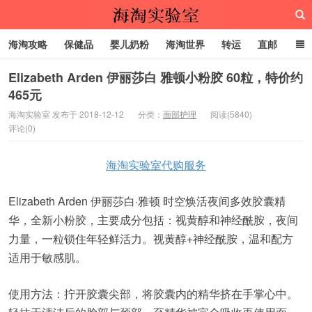
海淘攻略
保健品
婴儿奶粉
海淘世界
转运
直邮
代购服务
Elizabeth Arden 伊丽莎白 雅顿小粉胶 60粒，特价约
465元
海淘实验室
海淘实验室 发布于 2018-12-12
分类：
面部护理
阅读(5840)
评论(0)
海淘实验室代购服务
Elizabeth Arden 伊丽莎白·雅顿 时空焕活夜间多效胶囊精
华，全新小粉胶，主要成分包括：视黄醇和神经酰胺，夜间
力量，一粒锁住年轻鲜活力。视黄醇+神经酰胺，温和配方
适用于敏感肌。
使用方法：拧开胶囊尖部，将胶囊内的精华挤在手掌心中。