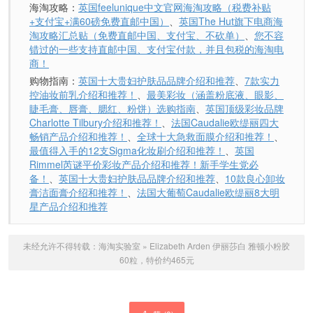
海淘攻略：
英国feelunique中文官网海淘攻略（税费补贴
+支付宝+满60磅免费直邮中国）
、
英国The Hut旗下电商海
淘攻略汇总贴（免费直邮中国、支付宝、不砍单）
、
您不容
错过的一些支持直邮中国、支付宝付款，并且包税的海淘电
商！
购物指南：
英国十大贵妇护肤品品牌介绍和推荐
、
7款实力
控油妆前乳介绍和推荐！
、
最美彩妆（涵盖粉底液、眼影、
睫毛膏、唇膏、腮红、粉饼）选购指南
、
英国顶级彩妆品牌
Charlotte Tilbury介绍和推荐！
、
法国Caudalie欧缇丽四大
畅销产品介绍和推荐！
、
全球十大急救面膜介绍和推荐！
、
最值得入手的12支Sigma化妆刷介绍和推荐！
、
英国
Rimmel芮谜平价彩妆产品介绍和推荐！新手学生党必
备！
、
英国十大贵妇护肤品品牌介绍和推荐
、
10款良心卸妆
膏洁面膏介绍和推荐！
、
法国大葡萄Caudalie欧缇丽8大明
星产品介绍和推荐
未经允许不得转载：
海淘实验室
»
Elizabeth Arden 伊丽莎白 雅顿小粉胶
60粒，特价约465元