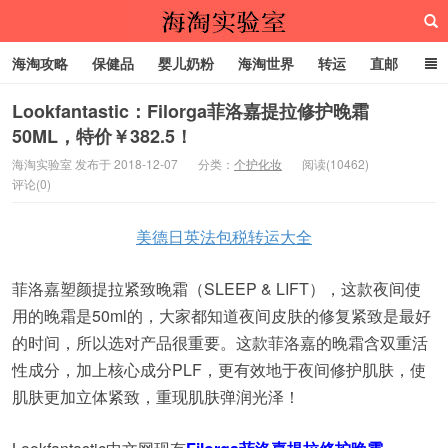
海淘攻略
保健品
婴儿奶粉
海淘世界
转运
直邮
代购服务
Lookfantastic：Filorga菲洛嘉提拉修护晚霜
50ML，特价￥382.5！
海淘实验室
海淘实验室 发布于 2018-12-07
分类：
个护化妆
阅读(10462)
评论(0)
美德日英法包税转运大全
菲洛嘉塑颜提拉紧致晚霜（SLEEP & LIFT），这款夜间使
用的晚霜是50ml的，大家都知道夜间皮肤的修复紧致是最好
的时间，所以选对产品很重要。这款菲洛嘉的晚霜含双重活
性成分，加上核心成分PLF，更有效地于夜间修护肌肤，使
肌肤更加立体紧致，重现肌肤弹润光泽！