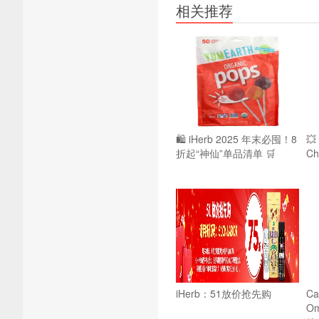
相关推荐
🛍️ iHerb 2025 年末必囤！8

折起“神仙”单品清单 🛒
Ch
iHerb：51放价抢先购
Cal
O