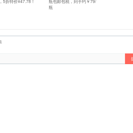
，5折特价¥47.78！
瓶包邮包税，到手约￥79/
瓶