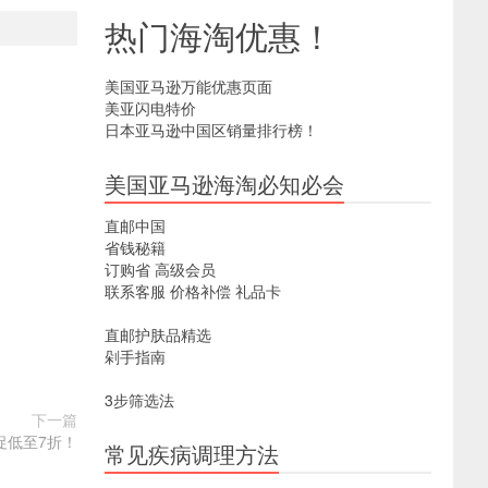
热门海淘优惠！
美国亚马逊万能优惠页面
美亚闪电特价
日本亚马逊中国区销量排行榜！
美国亚马逊海淘必知必会
直邮中国
省钱秘籍
订购省
高级会员
联系客服
价格补偿
礼品卡
直邮护肤品精选
剁手指南
3步筛选法
下一篇
季大促低至7折！
常见疾病调理方法