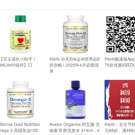
【宝宝成长小助手 |
iHerb 补充剂&运动营养品8
iHerb极速版A
ildLife钙镁锌】💥
折攻略 | 2025年4月必囤清
75折优惠码RZK
单
ifornia Gold Nutrition
Avalon Organics 阿瓦隆 生
iHerb：女生节
mega-3 高级鱼油100
物素 B 群洗发水 414ml，4
元88折，满488