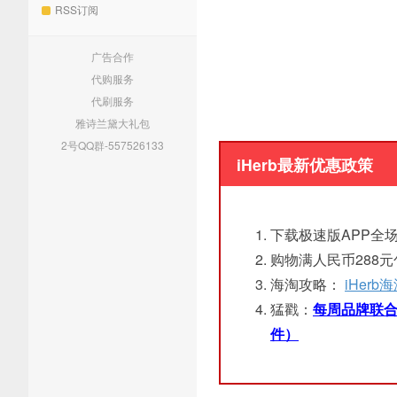
RSS订阅
广告合作
代购服务
代刷服务
雅诗兰黛大礼包
2号QQ群-557526133
iHerb最新优惠政策
下载极速版APP全场
购物满人民币288
海淘攻略：
iHer
猛戳：
每周品牌联合
件）