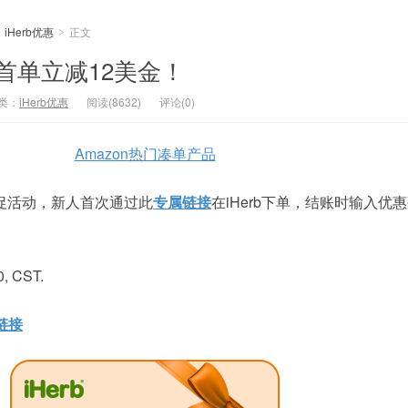
iHerb优惠
正文
>
新人首单立减12美金！
类：
iHerb优惠
阅读(8632)
评论(0)
Amazon热门凑单产品
新大促活动，新人首次通过此
专属链接
在iHerb下单，结账时输入优
, CST.
链接