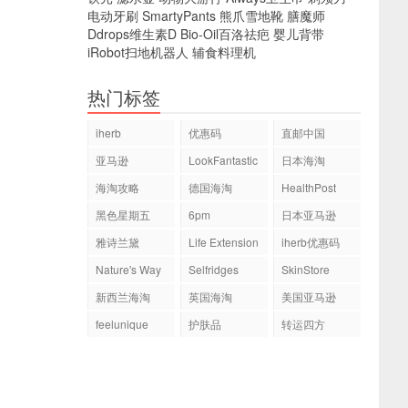
电动牙刷
SmartyPants
熊爪雪地靴
膳魔师
Ddrops维生素D
Bio-Oil百洛祛疤
婴儿背带
iRobot扫地机器人
辅食料理机
热门标签
iherb
优惠码
直邮中国
亚马逊
LookFantastic
日本海淘
海淘攻略
德国海淘
HealthPost
黑色星期五
6pm
日本亚马逊
雅诗兰黛
Life Extension
iherb优惠码
Nature's Way
Selfridges
SkinStore
新西兰海淘
英国海淘
美国亚马逊
feelunique
护肤品
转运四方