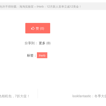
允许不得转载：
海淘实验室
»
iHerb：12月新人首单立减12美金！
赞 (
0
)
分享到：
更多
(
0
)
标签：
iherb
典款撞色相机包，7折大促！
lookfantastic：冬