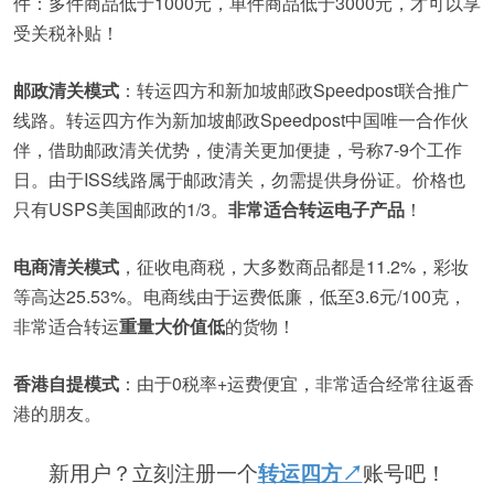
件：多件商品低于1000元，单件商品低于3000元，才可以享
受关税补贴！
邮政清关模式
：转运四方和新加坡邮政Speedpost联合推广
线路。转运四方作为新加坡邮政Speedpost中国唯一合作伙
伴，借助邮政清关优势，使清关更加便捷，号称7-9个工作
日。由于ISS线路属于邮政清关，勿需提供身份证。价格也
只有USPS美国邮政的1/3。
非常适合转运电子产品
！
电商清关模式
，征收电商税，大多数商品都是11.2%，彩妆
等高达25.53%。电商线由于运费低廉，低至3.6元/100克，
非常适合转运
重量大价值低
的货物！
香港自提模式
：由于0税率+运费便宜，非常适合经常往返香
港的朋友。
新用户？立刻注册一个
转运四方↗
账号吧！