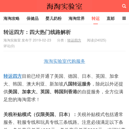
海淘攻略
保健品
婴儿奶粉
海淘世界
转运
直邮
代购服务
转运四方：四大热门线路解析
海淘实验室 发布于 2019-02-23
分类：
转运四方
阅读(24025)
评论(0)
海淘实验室
海淘实验室代购服务
转运四方
目前已经开通了美国、德国、日本、英国、加拿
大、韩国、澳大利亚、新加坡
八国转运服务
，除此以外还提
供
美国、加拿大、英国、
韩国到香港
的自提服务，全方位满
足您的海淘需求！
关税补贴模式（仅限美国、日本）：
关税补贴模式包括通常
服务、鞋服专线和玩具专线三条线路。注意必须满足以下条