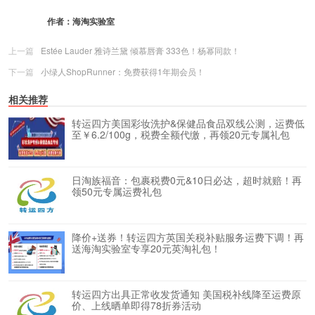
作者：
海淘实验室
上一篇
Estée Lauder 雅诗兰黛 倾慕唇膏 333色！杨幂同款！
下一篇
小绿人ShopRunner：免费获得1年期会员！
相关推荐
转运四方美国彩妆洗护&保健品食品双线公测，运费低
至￥6.2/100g，税费全额代缴，再领20元专属礼包
日淘族福音：包裹税费0元&10日必达，超时就赔！再
领50元专属运费礼包
降价+送券！转运四方英国关税补贴服务运费下调！再
送海淘实验室专享20元英淘礼包！
转运四方出具正常收发货通知 美国税补线降至运费原
价、上线晒单即得78折券活动