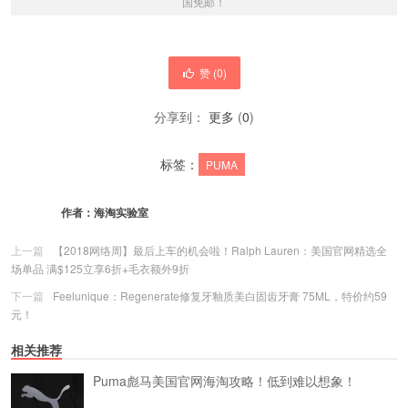
国免邮！
赞 (
0
)
分享到：
更多
(
0
)
标签：
PUMA
作者：
海淘实验室
上一篇
【2018网络周】最后上车的机会啦！Ralph Lauren：美国官网精选全
场单品 满$125立享6折+毛衣额外9折
下一篇
Feelunique：Regenerate修复牙釉质美白固齿牙膏 75ML，特价约59
元！
相关推荐
Puma彪马美国官网海淘攻略！低到难以想象！