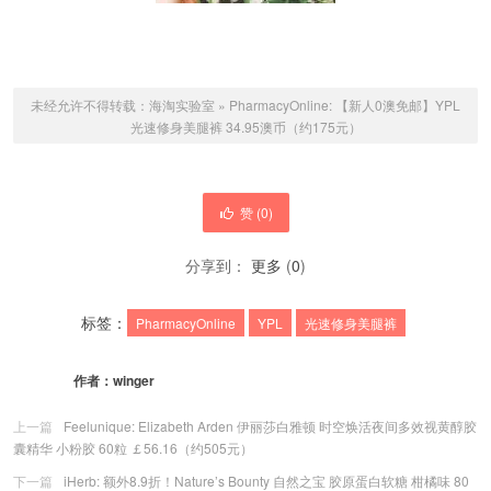
未经允许不得转载：
海淘实验室
»
PharmacyOnline: 【新人0澳免邮】YPL
光速修身美腿裤 34.95澳币（约175元）
赞 (
0
)
分享到：
更多
(
0
)
标签：
PharmacyOnline
YPL
光速修身美腿裤
作者：
winger
上一篇
Feelunique: Elizabeth Arden 伊丽莎白雅顿 时空焕活夜间多效视黄醇胶
囊精华 小粉胶 60粒 ￡56.16（约505元）
下一篇
iHerb: 额外8.9折！Nature’s Bounty 自然之宝 胶原蛋白软糖 柑橘味 80