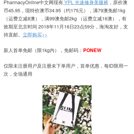
PharmacyOnline中文网现有
YPL 光速修身美腿裤
，原价澳
币45.95，现特价澳币34.95（约175元），满79澳免邮1kg
（运费立减8澳），满99澳免邮2kg （运费立减16澳），有
效期至北京时间 2018年11月16日23点59分，海淘友好，支
持直邮。
立即购买>>
新人首单免邮（限1kg内），免邮码：
PONEW
仅限未注册用户及注册未下单用户，首单优惠，每ID限用一
次，全场通用