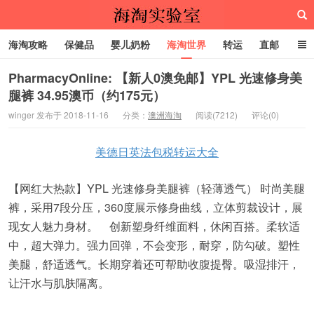
海淘攻略
保健品
婴儿奶粉
海淘世界
转运
直邮
代购服务
PharmacyOnline: 【新人0澳免邮】YPL 光速修身美
腿裤 34.95澳币（约175元）
海淘实验室
winger 发布于 2018-11-16
分类：
澳洲海淘
阅读(7212)
评论(0)
美德日英法包税转运大全
【网红大热款】YPL 光速修身美腿裤（轻薄透气） 时尚美腿
裤，采用7段分压，360度展示修身曲线，立体剪裁设计，展
现女人魅力身材。 创新塑身纤维面料，休闲百搭。柔软适
中，超大弹力。强力回弹，不会变形，耐穿，防勾破。塑性
美腿，舒适透气。长期穿着还可帮助收腹提臀。吸湿排汗，
让汗水与肌肤隔离。