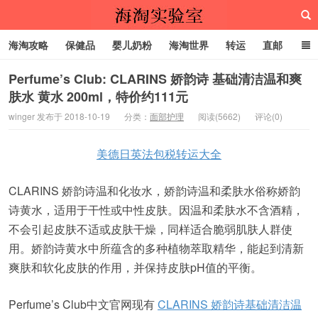
海淘攻略
保健品
婴儿奶粉
海淘世界
转运
直邮
代购服务
Perfume’s Club: CLARINS 娇韵诗 基础清洁温和爽
肤水 黄水 200ml，特价约111元
海淘实验室
winger 发布于 2018-10-19
分类：
面部护理
阅读(5662)
评论(0)
美德日英法包税转运大全
CLARINS 娇韵诗温和化妆水，娇韵诗温和柔肤水俗称娇韵
诗黄水，适用于干性或中性皮肤。因温和柔肤水不含酒精，
不会引起皮肤不适或皮肤干燥，同样适合脆弱肌肤人群使
用。娇韵诗黄水中所蕴含的多种植物萃取精华，能起到清新
爽肤和软化皮肤的作用，并保持皮肤pH值的平衡。
Perfume’s Club中文官网现有
CLARINS 娇韵诗基础清洁温