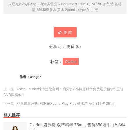
未经允许不得转载：
海淘实验室
»
Perfume’s Club: CLARINS 娇韵诗 基础
清洁温和爽肤水 黄水 200ml，特价约111元
赞 (
0
)
分享到：
更多
(
0
)
标签：
Clarins
作者：
winger
上一篇
Estee Lauder雅诗兰黛官网：购买$98小棕瓶精华免费送价值$69正装
ANR眼精华！
下一篇
亚马逊海外购: FOREO Luna Play Plus 硅胶洁面仪 到手价261元
相关推荐
Clarins 娇韵诗 双萃精华 75ml，售价850港币（约694
元）