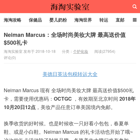
海淘攻略
保健品
婴儿奶粉
海淘世界
转运
直邮
代购服务
Neiman Marcus：全场时尚美妆大牌 最高送价值
$500礼卡
海淘实验室
海淘实验室 发布于 2018-10-18
分类：
个护化妆
阅读(27954)
评论(0)
美德日英法包税转运大全
Neiman Marcus 现有 全场时尚美妆大牌 最高送价值$500礼
卡，需要使用优惠码：
OCTGC
，有效期至北京时间
2018年
10月20日12点
，美妆产品任意订单美国境内免邮。
换季收货的好时候。也是时候收一只好看小包包，春夏单
鞋、或是小白鞋。Neiman Marcus 的礼卡活动也开始了哦~