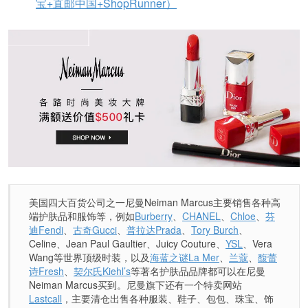
宝+直邮中国+ShopRunner）
美国四大百货公司之一尼曼Neiman Marcus主要销售各种高
端护肤品和服饰等，例如
Burberry
、
CHANEL
、
Chloe
、
芬
迪Fendi
、
古奇Gucci
、
普拉达Prada
、
Tory Burch
、
Celine、Jean Paul Gaultier、Juicy Couture、
YSL
、Vera
Wang等世界顶级时装，以及
海蓝之谜La Mer
、
兰蔻
、
馥蕾
诗Fresh
、
契尔氏Kiehl’s
等著名护肤品品牌都可以在尼曼
Neiman Marcus买到。尼曼旗下还有一个特卖网站
Lastcall
，主要清仓出售各种服装、鞋子、包包、珠宝、饰