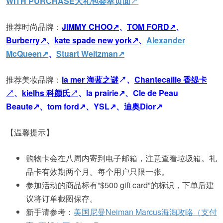
WITH PURCHASE大礼包荟萃页面
↗
推荐时尚品牌：
JIMMY CHOO↗
、
TOM FORD↗
、
Burberry↗
、
kate spade new york↗
、
Alexander
McQueen↗
、
Stuart Weitzman↗
推荐美妆品牌：
la mer 海蓝之谜
↗、
Chantecaille 香缇卡
↗
、
kielhs 科颜氏↗
、la prairie↗、Cle de Peau
Beaute↗、tom ford↗、YSL↗、迪奥Dior↗
【温馨提示】
购物卡会在八周内寄到电子邮箱，注意查看垃圾箱。礼
品卡有效期两个月。每个用户只限一张。
参加活动的商品标有”$500 gift card”的标识，下单后建
议将订单截图保存。
新手请参考：
美国尼曼Neiman Marcus海淘攻略（支付