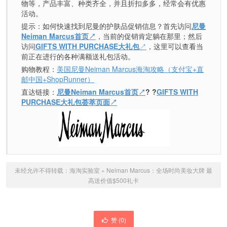
物等，产品丰富、种类齐全，并且折扣多多，经常会有优惠
活动。
提示：如何快速找到尼曼的护肤品促销信息？首先访问
尼曼
Neiman Marcus首页↗
，当前的促销肯定躺在那里；然后
访问
GIFTS WITH PURCHASE大礼包
↗
，这里可以查看当
前正在进行的各种满额送礼包活动。
购物教程：
美国尼曼Neiman Marcus海淘攻略（支付宝+直
邮中国+ShopRunner）
直达链接：
尼曼Neiman Marcus首页↗
? ?
GIFTS WITH
PURCHASE大礼包荟萃页面
↗
未经允许不得转载：
海淘实验室
»
Neiman Marcus：全场时尚美妆大牌 最
高送价值$500礼卡
赞 (
0
)