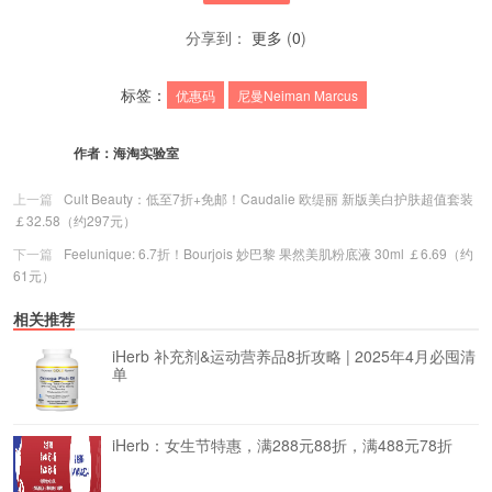
分享到：
更多
(
0
)
标签：
优惠码
尼曼Neiman Marcus
作者：
海淘实验室
上一篇
Cult Beauty：低至7折+免邮！Caudalie 欧缇丽 新版美白护肤超值套装
￡32.58（约297元）
下一篇
Feelunique: 6.7折！Bourjois 妙巴黎 果然美肌粉底液 30ml ￡6.69（约
61元）
相关推荐
iHerb 补充剂&运动营养品8折攻略 | 2025年4月必囤清
单
iHerb：女生节特惠，满288元88折，满488元78折