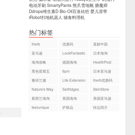
电动牙刷
SmartyPants
熊爪雪地靴
膳魔师
Ddrops维生素D
Bio-Oil百洛祛疤
婴儿背带
iRobot扫地机器人
辅食料理机
热门标签
iherb
优惠码
直邮中国
亚马逊
LookFantastic
日本海淘
海淘攻略
德国海淘
HealthPost
黑色星期五
6pm
日本亚马逊
雅诗兰黛
Life Extension
iherb优惠码
Nature's Way
Selfridges
SkinStore
新西兰海淘
英国海淘
美国亚马逊
feelunique
护肤品
转运四方
移