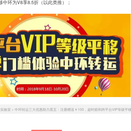
平移中环为V8享8.5折（以此类推）；
淘实验室
»
中环转运三大优惠助力黒五：注册赠送￥100，超时赔和跨平台VIP等级平