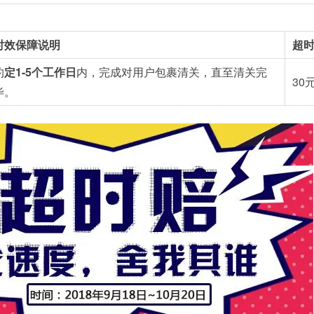
时效保障说明
超
约
定1-5个工作日
内，完成对用户包裹清关，直至清关完
30
毕。