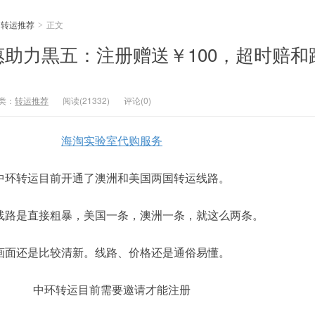
转运推荐
正文
>
助力黒五：注册赠送￥100，超时赔和
类：
转运推荐
阅读(21332)
评论(0)
海淘实验室代购服务
中环转运目前开通了澳洲和美国两国转运线路。
线路是直接粗暴，美国一条，澳洲一条，就这么两条。
画面还是比较清新。线路、价格还是通俗易懂。
中环转运目前需要邀请才能注册