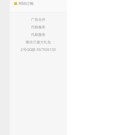
RSS订阅
广告合作
代购服务
代刷服务
雅诗兰黛大礼包
2号QQ群-557526133