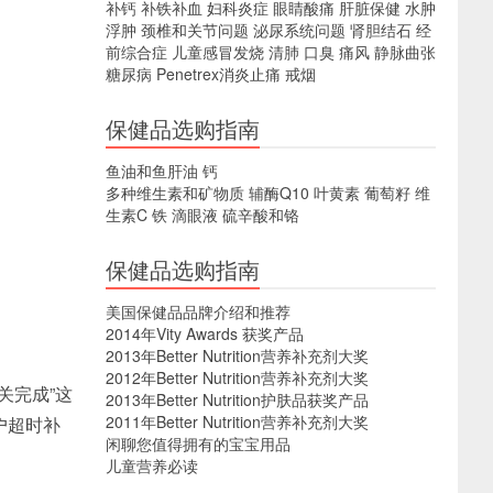
补钙
补铁补血
妇科炎症
眼睛酸痛
肝脏保健
水肿
浮肿
颈椎和关节问题
泌尿系统问题
肾胆结石
经
前综合症
儿童感冒发烧
清肺
口臭
痛风
静脉曲张
糖尿病
Penetrex消炎止痛
戒烟
保健品选购指南
鱼油和鱼肝油
钙
多种维生素和矿物质
辅酶Q10
叶黄素
葡萄籽
维
生素C
铁
滴眼液
硫辛酸和铬
保健品选购指南
美国保健品品牌介绍和推荐
2014年Vity Awards 获奖产品
2013年Better Nutrition营养补充剂大奖
2012年Better Nutrition营养补充剂大奖
关完成”这
2013年Better Nutrition护肤品获奖产品
2011年Better Nutrition营养补充剂大奖
户超时补
闲聊您值得拥有的宝宝用品
儿童营养必读