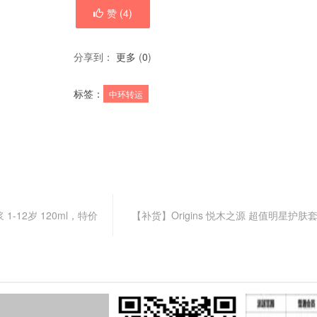
赞 (
4
)
分享到：
更多
(
0
)
标签：
中环转运
1-12岁 120ml，特价
【补货】Origins 悦木之源 超值明星护肤套