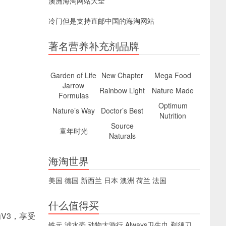
澳洲海淘网站大全
冷门但是支持直邮中国的海淘网站
著名营养补充剂品牌
Garden of Life
New Chapter
Mega Food
Jarrow
Rainbow Light
Nature Made
Formulas
Optimum
Nature’s Way
Doctor’s Best
Nutrition
Source
童年时光
Naturals
海淘世界
美国
德国
新西兰
日本
澳洲
荷兰
法国
什么值得买
为V3，享受
铁元
滤水壶
动物大游行
Always卫生巾
剃须刀