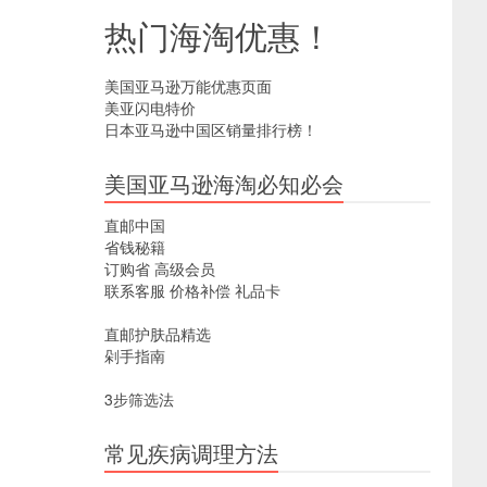
热门海淘优惠！
美国亚马逊万能优惠页面
美亚闪电特价
日本亚马逊中国区销量排行榜！
美国亚马逊海淘必知必会
直邮中国
省钱秘籍
订购省
高级会员
联系客服
价格补偿
礼品卡
直邮护肤品精选
剁手指南
3步筛选法
常见疾病调理方法