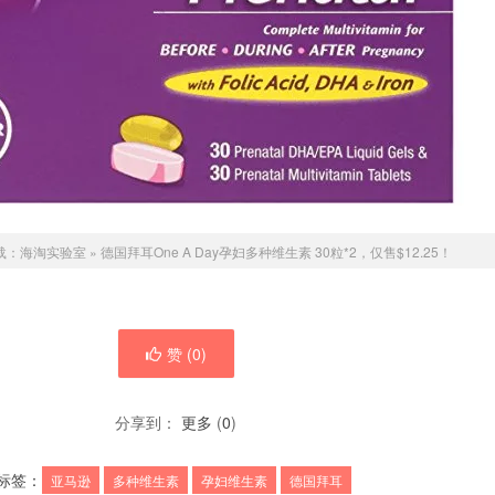
载：
海淘实验室
»
德国拜耳One A Day孕妇多种维生素 30粒*2，仅售$12.25！
赞 (
0
)
分享到：
更多
(
0
)
标签：
亚马逊
多种维生素
孕妇维生素
德国拜耳