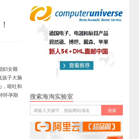
5！
期妇女额
低孩子大脑
心，呕吐和
持怀孕期
搜索海淘实验室