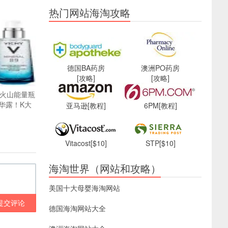
热门网站海淘攻略
德国BA药房
澳洲PO药房
[攻略]
[攻略]
9号火山能量瓶
华露！K大
亚马逊
[教程]
6PM
[教程]
Vitacost
[$10]
STP
[$10]
海淘世界（网站和攻略）
美国十大母婴海淘网站
提交评论
德国海淘网站大全