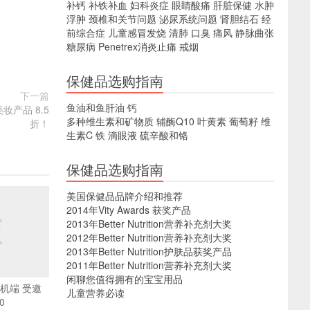
补钙
补铁补血
妇科炎症
眼睛酸痛
肝脏保健
水肿
浮肿
颈椎和关节问题
泌尿系统问题
肾胆结石
经
前综合症
儿童感冒发烧
清肺
口臭
痛风
静脉曲张
糖尿病
Penetrex消炎止痛
戒烟
保健品选购指南
下一篇
鱼油和鱼肝油
钙
美妆产品 8.5
多种维生素和矿物质
辅酶Q10
叶黄素
葡萄籽
维
折！
生素C
铁
滴眼液
硫辛酸和铬
保健品选购指南
美国保健品品牌介绍和推荐
2014年Vity Awards 获奖产品
2013年Better Nutrition营养补充剂大奖
2012年Better Nutrition营养补充剂大奖
2013年Better Nutrition护肤品获奖产品
2011年Better Nutrition营养补充剂大奖
闲聊您值得拥有的宝宝用品
 手机端 受邀
儿童营养必读
0