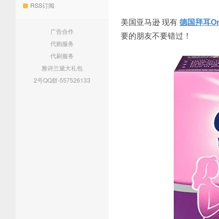
RSS订阅
美国亚马逊 现有
德国拜耳On
广告合作
要的朋友不要错过！
代购服务
代刷服务
雅诗兰黛大礼包
2号QQ群-557526133