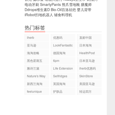
电动牙刷
SmartyPants
熊爪雪地靴
膳魔师
Ddrops维生素D
Bio-Oil百洛祛疤
婴儿背带
iRobot扫地机器人
辅食料理机
热门标签
iherb
优惠码
直邮中国
亚马逊
LookFantastic
日本海淘
海淘攻略
德国海淘
HealthPost
黑色星期五
6pm
日本亚马逊
雅诗兰黛
Life Extension
iherb优惠码
Nature's Way
Selfridges
SkinStore
新西兰海淘
英国海淘
美国亚马逊
feelunique
护肤品
转运四方