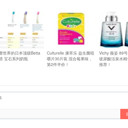
靡世界的日本顶级Betta
Culturelle 康萃乐 益生菌咀
Vichy 薇姿 8
塔 宝石系列奶瓶
嚼片30片装 混合莓果味，
玻尿酸活泉水精
第2件半价！
推荐！