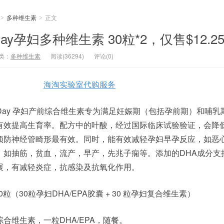
多种维生素
正文
>
>
Day孕妇多种维生素 30粒*2，仅售$12.2
类：
多种维生素
阅读(36294)
评论(0)
海淘实验室代购服务
A Day 孕妇产前综合维生素专为满足妊娠期（包括孕前期）和哺乳
有效提高生育率。配方中的叶酸，经过国际临床试验验证，会降
预防神经管畸形最有效。同时，能有效减轻孕妇早孕反应，如恶
，如抽筋，贫血，流产，早产，先兆子痫等。添加的DHA成分支
展，有减轻炎症，抗感染及抗氧化作用。
0粒（30粒孕妇DHA/EPA胶囊 + 30 粒孕妇复合维生素）
合维生素，一粒DHA/EPA，随餐。