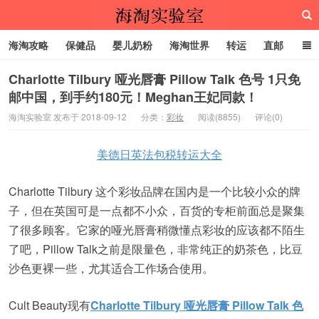
海淘攻略
保健品
婴儿奶粉
海淘世界
转运
直邮
代购服务
Charlotte Tilbury 哑光唇膏 Pillow Talk 色号 1只免
邮中国，到手约180元！Meghan王妃同款！
海淘实验室
海淘实验室 发布于 2018-09-12
分类：
彩妆
阅读(8855)
评论(0)
美德日英法包税转运大全
Charlotte Tilbury 这个彩妆品牌在国内是一个比较小众的牌
子，但在英国可是一点都不小众，百货的专柜前面总是聚集
了很多顾客。它家的哑光唇膏稍微懂点彩妆的应该都不陌生
了吧，Pillow Talk之前是限量色，非常纯正的奶茶色，比豆
沙色更裸一些，尤其适合工作场合使用。
Cult Beauty现有
Charlotte Tilbury 哑光唇膏 Pillow Talk 色