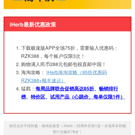
iHerb最新优惠政策
下载极速版APP全场75折，需要输入优惠码：
RZK388，每个账户仅限3次！
购物满人民币288元包邮包税直邮中国！
海淘攻略：
iHerb海淘攻略（95折优惠码
RZK388+顺丰速运）
猛戳：
每周品牌联合促销高达85折
、
畅销排行
榜
、
特价区
、
试用产品（心跳价、每单仅限1件）
未经允许不得转载：
海淘实验室
»
iHerb：22周年庆第1波！全场草本和顺
势疗法额外78折！