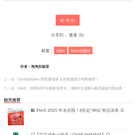
赞 (
0
)
分享到：
更多
(
0
)
标签：
iherb
iherb优惠码
作者：
海淘实验室
上一篇
Contractubex 秀碧康瑞保 去疤痕凝胶介绍和推荐！
下一篇
iHerb：使用62开头银联信用卡，满$50立减$5+最高返$25现金券！
相关推荐
🛍️ iHerb 2025 年末必囤！8折起“神仙”单品清单 🛒
💥【宝宝成长小助手 | ChildLife钙镁锌】💥