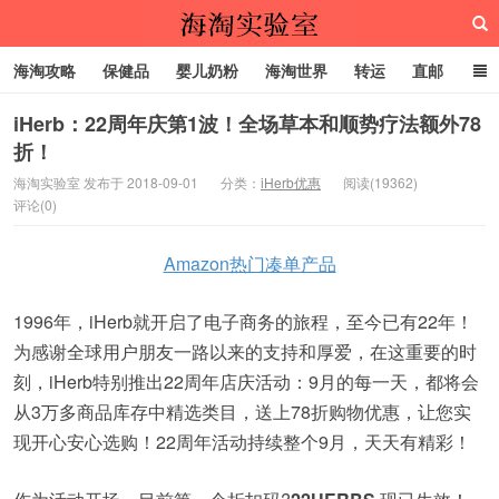
海淘攻略
保健品
婴儿奶粉
海淘世界
转运
直邮
代购服务
iHerb：22周年庆第1波！全场草本和顺势疗法额外78
折！
海淘实验室
海淘实验室 发布于 2018-09-01
分类：
iHerb优惠
阅读(19362)
评论(0)
Amazon热门凑单产品
1996年，iHerb就开启了电子商务的旅程，至今已有22年！
为感谢全球用户朋友一路以来的支持和厚爱，在这重要的时
刻，iHerb特别推出22周年店庆活动：9月的每一天，都将会
从3万多商品库存中精选类目，送上78折购物优惠，让您实
现开心安心选购！22周年活动持续整个9月，天天有精彩！