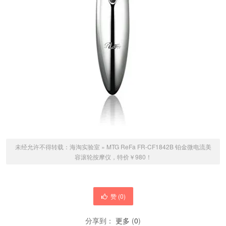
未经允许不得转载：
海淘实验室
»
MTG ReFa FR-CF1842B 铂金微电流美
容滚轮按摩仪，特价￥980！
赞 (
0
)
分享到：
更多
(
0
)