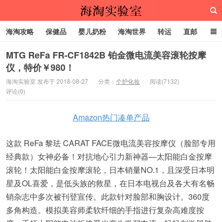
海淘攻略
保健品
婴儿奶粉
海淘世界
转运
直邮
代购服务
MTG ReFa FR-CF1842B 铂金微电流美容滚轮按摩
仪，特价￥980！
海淘实验室
海淘实验室 发布于 2018-08-27
分类：
个护化妆
阅读(7132)
评论(0)
Amazon热门凑单产品
这款 ReFa 黎珐 CARAT FACE微电流美容按摩仪（脸部专用
经典款）女神必备！对抗地心引力新神器—太阳能白金按摩
滚轮！太阳能白金按摩滚轮，日本销量NO.1，且深受日本明
星及OL喜爱，是低头族的救星，在日本电视台及各大有名畅
销杂志中多次被刊登宣传。此款针对脸部和胸设计。360度
多角构造。模拟美容师柔软纤细的手指进行复杂高难度按