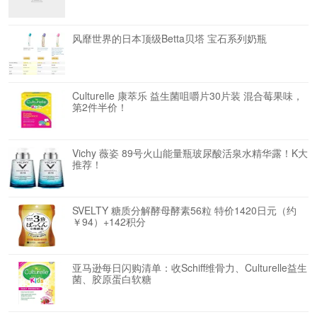
风靡世界的日本顶级Betta贝塔 宝石系列奶瓶
Culturelle 康萃乐 益生菌咀嚼片30片装 混合莓果味，
第2件半价！
Vichy 薇姿 89号火山能量瓶玻尿酸活泉水精华露！K大
推荐！
SVELTY 糖质分解酵母酵素56粒 特价1420日元（约
￥94）+142积分
亚马逊每日闪购清单：收Schiff维骨力、Culturelle益生
菌、胶原蛋白软糖