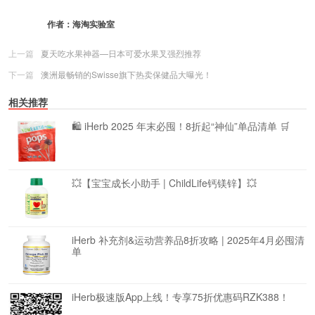
作者：
海淘实验室
上一篇
夏天吃水果神器—日本可爱水果叉强烈推荐
下一篇
澳洲最畅销的Swisse旗下热卖保健品大曝光！
相关推荐
🛍️ iHerb 2025 年末必囤！8折起“神仙”单品清单 🛒
💥【宝宝成长小助手 | ChildLife钙镁锌】💥
iHerb 补充剂&运动营养品8折攻略 | 2025年4月必囤清
单
iHerb极速版App上线！专享75折优惠码RZK388！