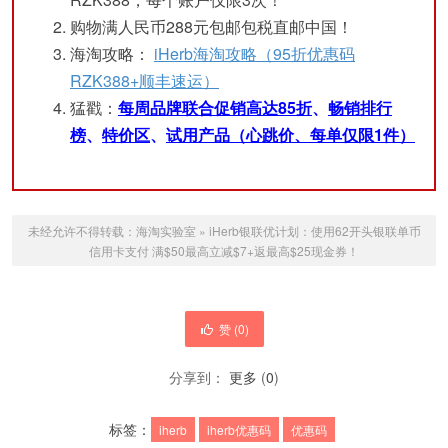
购物满人民币288元包邮包税直邮中国！
海淘攻略：
iHerb海淘攻略（95折优惠码
RZK388+顺丰速运）
猛戳：
每周品牌联合促销高达85折
、
畅销排行
榜
、
特价区
、
试用产品（心跳价、每单仅限1件）
未经允许不得转载：
海淘实验室
»
iHerb银联优计划：使用62开头银联单币
信用卡支付 满$50最高立减$7+返最高$25现金券！
赞 (
0
)
分享到：
更多
(
0
)
标签：
iherb
iherb优惠码
优惠码