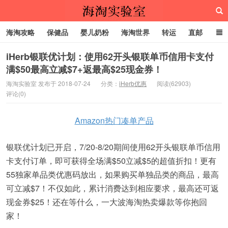
海淘攻略
保健品
婴儿奶粉
海淘世界
转运
直邮
代购服务
iHerb银联优计划：使用62开头银联单币信用卡支付
满$50最高立减$7+返最高$25现金券！
海淘实验室
海淘实验室 发布于 2018-07-24
分类：
iHerb优惠
阅读(62903)
评论(0)
Amazon热门凑单产品
银联优计划已开启，7/20-8/20期间使用62开头银联单币信用
卡支付订单，即可获得全场满$50立减$5的超值折扣！更有
55独家单品类优惠码放出，如果购买单独品类的商品，最高
可立减$7！不仅如此，累计消费达到相应要求，最高还可返
现金券$25！还在等什么，一大波海淘热卖爆款等你抱回
家！